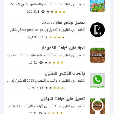
انضم الى التليجرام لعبة البناء والمغامرة التي لا تنتهي Minecraft إذا كنت تبحث عن...
1.26.33.1
تحميل برنامج pixellab plus
انضم الى التليجرام تحميل برنامج pixellab مهكر للاندرويد يعتبر تطبيق بيكسلاب من اشهر تطبيقات...
V_1.9.5
لعبة ماين كرافت للكمبيوتر
انضم الى التليجرام استكشف عالم ماين كرافت بتفاصيل مذهلة 🌟 هل أنت مستعد لمغامرة...
1.9.5.1
واتساب الذهبي للايفون
انضم الى التليجرام واتساب الذهبي 2023 للايفون إذا كنت تبحث عن واتساب الذهبي للايفون...
2.19.92
تحميل ماين كرافت للايفون
انضم الى التليجرام لعبة ماين كرافت للايفون Minecraft iOS تُعد لعبة Minecraft واحدة من...
26.21