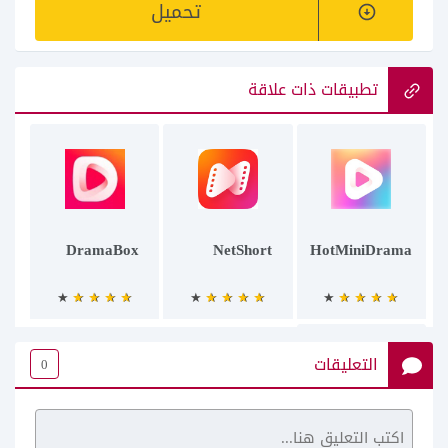
تحميل
تطبيقات ذات علاقة
DramaBox
NetShort
HotMiniDrama
التعليقات
0