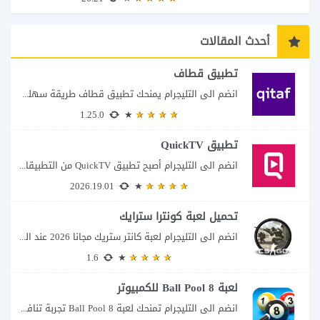
أحدث المقالات
تطبيق قطاف
انضم الى التليجرام يمنحك تطبيق قطاف طريقة سهلة لمتابعة نقاط المكافآت والاستفادة منها في...
1.25.0
تطبيق QuickTV
انضم الى التليجرام أصبح تطبيق QuickTV من التطبيقات التي تستهدف محبي المسلسلات السريعة، إذ...
2026.19.01
تحميل لعبة كونترا سترايك
انضم الى التليجرام لعبة كانتر ستريك مجانا 2026 عند البحث عن تحميل Counter-Strike للكمبيوتر...
1.6
لعبة 8 Ball Pool للكمبيوتر
انضم الى التليجرام تمنحك لعبة 8 Ball Pool تجربة تنافسية ممتعة تجمع بين دقة...