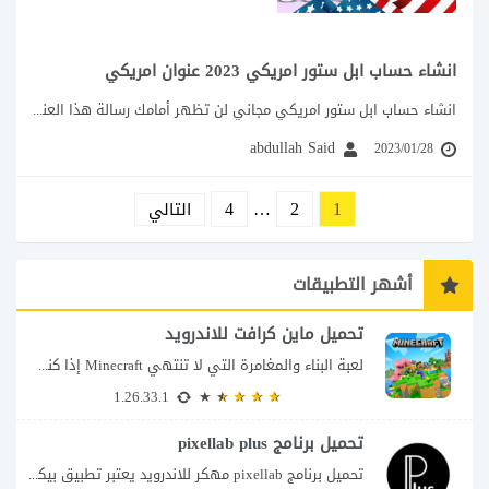
انشاء حساب ابل ستور امريكي 2023 عنوان امريكي
انشاء حساب ابل ستور امريكي مجاني لن تظهر أمامك رسالة هذا العنصر غير متاح...
abdullah Said
2023/01/28
4
…
2
1
التالي
أشهر التطبيقات
تحميل ماين كرافت للاندرويد
لعبة البناء والمغامرة التي لا تنتهي Minecraft إذا كنت تبحث عن لعبة تمنحك حرية...
1.26.33.1
تحميل برنامج pixellab plus
تحميل برنامج pixellab مهكر للاندرويد يعتبر تطبيق بيكسلاب من اشهر تطبيقات التعديل والتحرير، بحيث...