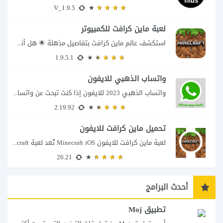
V_1.9.5
لعبة ماين كرافت للكمبيوتر
استكشف عالم ماين كرافت بتفاصيل مذهلة 🌟 هل أنت مستعد لمغامرة أكثر إثارة في...
1.9.5.1
واتساب الذهبي للايفون
واتساب الذهبي 2023 للايفون إذا كنت تبحث عن واتساب الذهبي للايفون فأنت في الموقع...
2.19.92
تحميل ماين كرافت للايفون
لعبة ماين كرافت للايفون Minecraft iOS تُعد لعبة Minecraft واحدة من أكثر الألعاب شعبية...
26.21
أحدث البرامج
تطبيق Moj