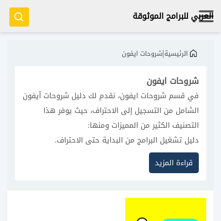
العربي للبرامج الموثوقة
|
الرئيسية
شروحات ايفون
شروحات ايفون
في قسم شروحات ايفون، نقدم لك دليل شروحات آيفون
الشامل من التسجيل إلى الاحتراف، حيث يوفر هذا
التصنيف الكثير من المميزات ومنها:
دليل تشغيل البرامج من البداية حتى الاحتراف.
شروحات حديثة متوافقة مع أحدث إصدارات iOS.
قراءة المزيد
تحديثات مستمرة لكل التطبيقات والألعاب الجديدة.
صور وفيديوهات توضيحية عالية الجودة.