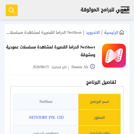
العربي للبرامج الموثوقة
|
|
الرئيسية
الاندرويد
NetShort الدراما القصيرة لمشاهدة مسلسلات عمودية ومشوقة
NetShort الدراما القصيرة لمشاهدة مسلسلات عمودية
ومشوقة
Haneen Ali
|
اخر تحديث
2026/06/15
تفاصيل البرنامج
اسم البرنامج
NetShort
المطور
NETSTORY PTE. LTD.
نظام التشغيل
windows، اندرويد