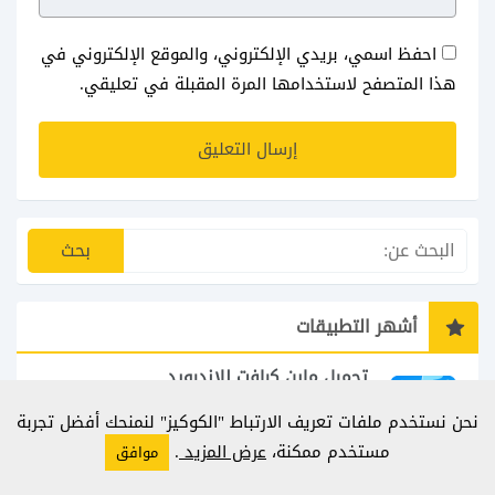
احفظ اسمي، بريدي الإلكتروني، والموقع الإلكتروني في
هذا المتصفح لاستخدامها المرة المقبلة في تعليقي.
أشهر التطبيقات
تحميل ماين كرافت للاندرويد
انضم الى التليجرام لعبة البناء والمغامرة التي لا تنتهي Minecraft إذا كنت تبحث عن...
نحن نستخدم ملفات تعريف الارتباط "الكوكيز" لنمنحك أفضل تجربة
1.26.33.1
مستخدم ممكنة،
عرض المزيد
.
موافق
تحميل برنامج pixellab plus