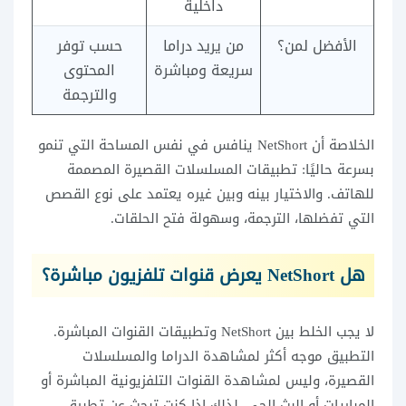
داخلية
الأفضل لمن؟
من يريد دراما
حسب توفر
سريعة ومباشرة
المحتوى
والترجمة
الخلاصة أن NetShort ينافس في نفس المساحة التي تنمو
بسرعة حاليًا: تطبيقات المسلسلات القصيرة المصممة
للهاتف. والاختيار بينه وبين غيره يعتمد على نوع القصص
التي تفضلها، الترجمة، وسهولة فتح الحلقات.
هل NetShort يعرض قنوات تلفزيون مباشرة؟
لا يجب الخلط بين NetShort وتطبيقات القنوات المباشرة.
التطبيق موجه أكثر لمشاهدة الدراما والمسلسلات
القصيرة، وليس لمشاهدة القنوات التلفزيونية المباشرة أو
المباريات أو البث الحي. لذلك إذا كنت تبحث عن تطبيق