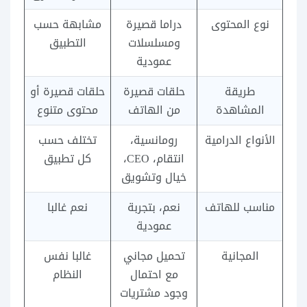
نوع المحتوى
دراما قصيرة
مشابهة حسب
ومسلسلات
التطبيق
عمودية
طريقة
حلقات قصيرة
حلقات قصيرة أو
المشاهدة
من الهاتف
محتوى متنوع
الأنواع الدرامية
رومانسية،
تختلف حسب
انتقام، CEO،
كل تطبيق
خيال وتشويق
مناسب للهاتف
نعم، بتجربة
نعم غالبا
عمودية
المجانية
تحميل مجاني
غالبا نفس
مع احتمال
النظام
وجود مشتريات