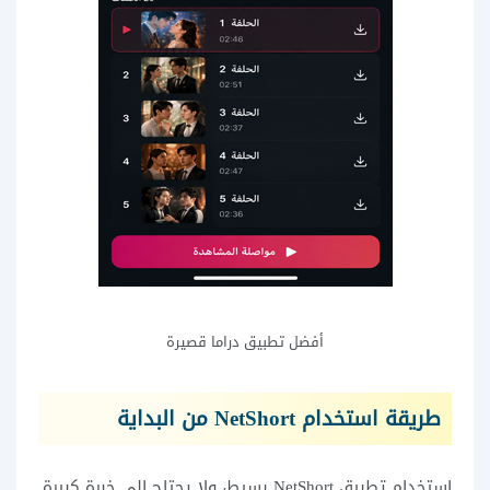
أفضل تطبيق دراما قصيرة
طريقة استخدام NetShort من البداية
استخدام تطبيق NetShort بسيط، ولا يحتاج إلى خبرة كبيرة.