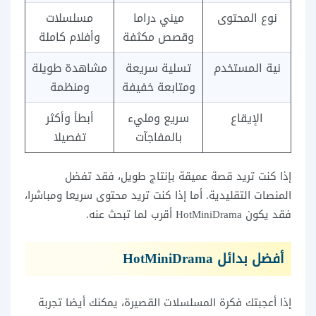
نوع المحتوى
ميني دراما
مسلسلات
وقصص مكثفة
وأفلام كاملة
نية المستخدم
تسلية سريعة
مشاهدة طويلة
ومتابعة خفيفة
ومنظمة
الإيقاع
سريع ومليء
أبطأ وأكثر
بالمفاجآت
تفصيلا
إذا كنت تريد قصة عميقة بإنتاج طويل، فقد تفضل
المنصات التقليدية. أما إذا كنت تريد محتوى سريعا ومباشرا،
فقد يكون HotMiniDrama أقرب لما تبحث عنه.
أفضل بدائل HotMiniDrama
إذا أعجبتك فكرة المسلسلات القصيرة، يمكنك أيضا تجربة