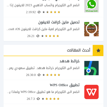
انضم الى التليجرام واتساب الذهبي 2023 للايفون إذا كنت تبحث عن واتساب الذهبي للايفون...
2.19.92
تحميل ماين كرافت للايفون
انضم الى التليجرام لعبة ماين كرافت للايفون Minecraft iOS تُعد لعبة Minecraft واحدة من...
26.21
أحدث المقالات
خرائط هدهد
انضم الى التليجرام خرائط هدهد.. تطبيق سعودي يعرف تفاصيل الطريق قبل أن تبدأ رحلتك...
26.30.0
تطبيق WPS Office
انضم الى التليجرام ما هو تطبيق WPS Office ولماذا يمكن أن يغنيك عن عدة...
26.7.3