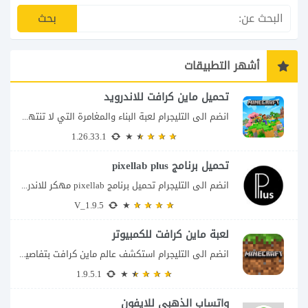
أشهر التطبيقات
تحميل ماين كرافت للاندرويد
انضم الى التليجرام لعبة البناء والمغامرة التي لا تنتهي Minecraft إذا كنت تبحث عن...
1.26.33.1
تحميل برنامج pixellab plus
انضم الى التليجرام تحميل برنامج pixellab مهكر للاندرويد يعتبر تطبيق بيكسلاب من اشهر تطبيقات...
V_1.9.5
لعبة ماين كرافت للكمبيوتر
انضم الى التليجرام استكشف عالم ماين كرافت بتفاصيل مذهلة 🌟 هل أنت مستعد لمغامرة...
1.9.5.1
واتساب الذهبي للايفون