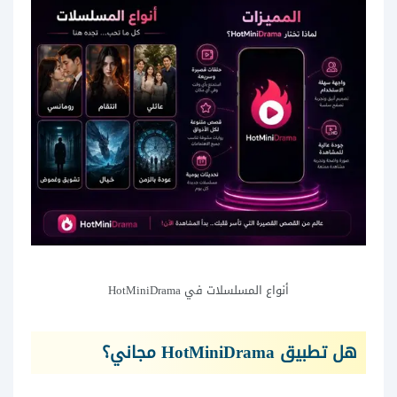
أنواع المسلسلات في HotMiniDrama
هل تطبيق HotMiniDrama مجاني؟