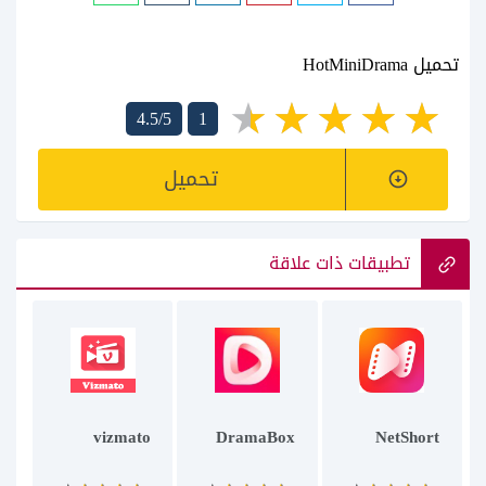
تحميل HotMiniDrama
4.5/5
1
تحميل
تطبيقات ذات علاقة
vizmato
DramaBox
NetShort