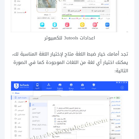
اعدادات 3utools للكمبيوتر
تجد أمامك خيار ضبط اللغة متاح لإختيار اللغة المناسبة لك،
يمكنك اختيار أي لغة من اللغات الموجودة كما في الصورة
التالية: