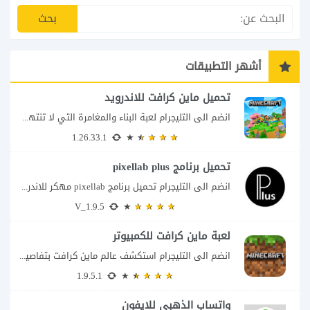
أشهر التطبيقات
تحميل ماين كرافت للاندرويد
انضم الى التليجرام لعبة البناء والمغامرة التي لا تنتهي Minecraft إذا كنت تبحث عن...
1.26.33.1
تحميل برنامج pixellab plus
انضم الى التليجرام تحميل برنامج pixellab مهكر للاندرويد يعتبر تطبيق بيكسلاب من اشهر تطبيقات...
V_1.9.5
لعبة ماين كرافت للكمبيوتر
انضم الى التليجرام استكشف عالم ماين كرافت بتفاصيل مذهلة 🌟 هل أنت مستعد لمغامرة...
1.9.5.1
واتساب الذهبي للايفون