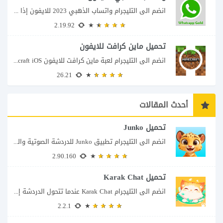
انضم الى التليجرام واتساب الذهبي 2023 للايفون إذا كنت تبحث عن واتساب الذهبي للايفون...
2.19.92
تحميل ماين كرافت للايفون
انضم الى التليجرام لعبة ماين كرافت للايفون Minecraft iOS تُعد لعبة Minecraft واحدة من...
26.21
أحدث المقالات
تحميل Junko
انضم الى التليجرام تطبيق Junko للدردشة الصوتية والتواصل بطريقة أكثر تفاعلاً يأتي تطبيق Junko...
2.90.160
تحميل Karak Chat
انضم الى التليجرام Karak Chat عندما تتحول الدردشة إلى تجربة تفاعلية إذا كنت تبحث...
2.2.1