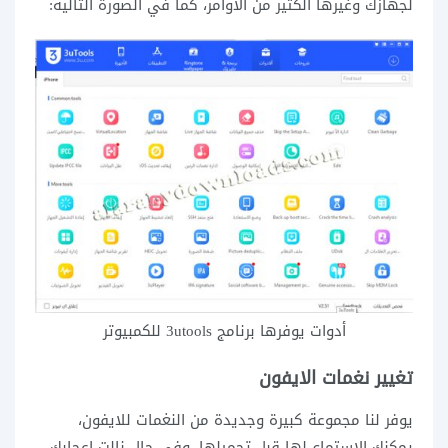
لجهازك وغيرها الكثير من الأوامر، كما في الصورة التالية:
أدوات يوفرها برنامج 3utools للكمبيوتر
تغيير نغمات الايفون
يوفر لنا مجموعة كبيرة وجديدة من النغمات للايفون،
يمكنك الاستماع لها قبل تحميلها، وفي حال نالت إعجابك