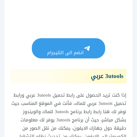
انضم الى التليجرام
3utools عربي
إذا كنت تريد الحصول على رابط تحميل 3utools عربي ورابط
تحميل 3utools عربي للماك، فأنت في الموقع المناسب حيث
نوفر لك هنا رابط رابط برنامج 3utools للماك والويندوز
بشكل مباشر، حيث أن برنامج 3utools يوفر لك معلومات
دقيقة حول جهازك الايفون، يمكنك من نقل الصور من
الكمبيوتر إلى الايفون، يمكنك من تحديث نظام التشغيل