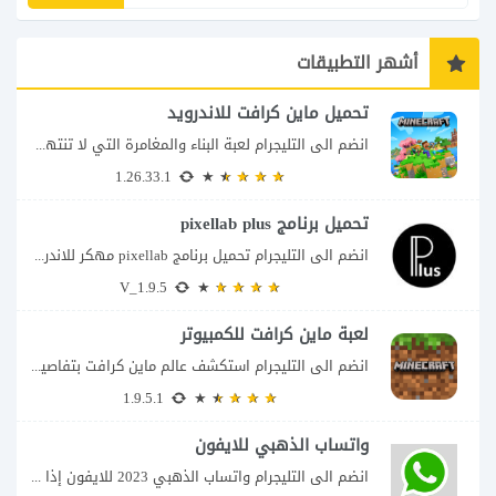
أشهر التطبيقات
تحميل ماين كرافت للاندرويد
انضم الى التليجرام لعبة البناء والمغامرة التي لا تنتهي Minecraft إذا كنت تبحث عن...
1.26.33.1
تحميل برنامج pixellab plus
انضم الى التليجرام تحميل برنامج pixellab مهكر للاندرويد يعتبر تطبيق بيكسلاب من اشهر تطبيقات...
V_1.9.5
لعبة ماين كرافت للكمبيوتر
انضم الى التليجرام استكشف عالم ماين كرافت بتفاصيل مذهلة 🌟 هل أنت مستعد لمغامرة...
1.9.5.1
واتساب الذهبي للايفون
انضم الى التليجرام واتساب الذهبي 2023 للايفون إذا كنت تبحث عن واتساب الذهبي للايفون...