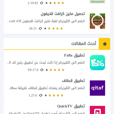
2.19.92
تحميل ماين كرافت للايفون
انضم الى التليجرام لعبة ماين كرافت للايفون Minecraft iOS تُعد لعبة Minecraft واحدة من...
26.21
أحدث المقالات
تطبيق Falla
انضم الى التليجرام إذا كنت تبحث عن تطبيق يتيح لك الدخول إلى غرف دردشة...
V9.17.0
تطبيق قطاف
انضم الى التليجرام يمنحك تطبيق قطاف طريقة سهلة لمتابعة نقاط المكافآت والاستفادة منها في...
1.25.0
تطبيق QuickTV
انضم الى التليجرام أصبح تطبيق QuickTV من التطبيقات التي تستهدف محبي المسلسلات السريعة، إذ...