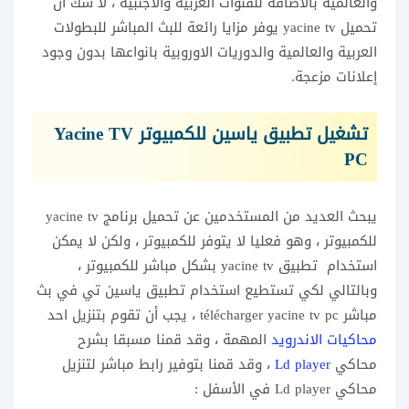
والعالمية بالاضافة للقنوات العربية والاجنبية ، لا شك ان
تحميل yacine tv يوفر مزايا رائعة للبث المباشر للبطولات
العربية والعالمية والدوريات الاوروبية بانواعها بدون وجود
إعلانات مزعجة.
تشغيل تطبيق ياسين للكمبيوتر Yacine TV
PC
يبحث العديد من المستخدمين عن تحميل برنامج yacine tv
للكمبيوتر ، وهو فعليا لا يتوفر للكمبيوتر ، ولكن لا يمكن
استخدام تطبيق yacine tv بشكل مباشر للكمبيوتر ،
وبالتالي لكي تستطيع استخدام تطبيق ياسين تي في بث
مباشر télécharger yacine tv pc ، يجب أن تقوم بتنزيل احد
محاكيات الاندرويد
المهمة ، وقد قمنا مسبقا بشرح
محاكي
Ld player
، وقد قمنا بتوفير رابط مباشر لتنزيل
محاكي Ld player في الأسفل :