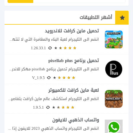
أشهر التطبيقات
تحميل ماين كرافت للاندرويد
انضم الى التليجرام لعبة البناء والمغامرة التي لا تنتهي Minecraft إذا كنت تبحث عن...
1.26.33.1
تحميل برنامج pixellab plus
انضم الى التليجرام تحميل برنامج pixellab مهكر للاندرويد يعتبر تطبيق بيكسلاب من اشهر تطبيقات...
V_1.9.5
لعبة ماين كرافت للكمبيوتر
انضم الى التليجرام استكشف عالم ماين كرافت بتفاصيل مذهلة 🌟 هل أنت مستعد لمغامرة...
1.9.5.1
واتساب الذهبي للايفون
انضم الى التليجرام واتساب الذهبي 2023 للايفون إذا كنت تبحث عن واتساب الذهبي للايفون...