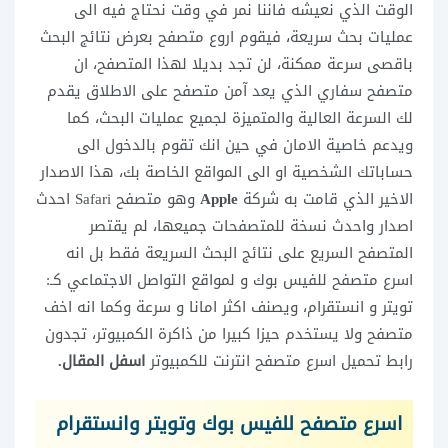
الوقت الذي نعيشه فاننا نمر في وقت نحتاج فيه الى
عمليات بحث سريعة، فيقوم اروع متصفح بعرض نتائج البحث
باقصى سرعة ممكنة، لن تجد بديلا لهذا المتصفح، ان
متصفح سفاري الذي يعد آمن متصفح على الاطلاق يقدم
لك السرعة العالية والمتميزة لجميع عمليات البحث، كما
ويدعم خاصية الامان في حين انك تقوم بالدخول الى
حساباتك الشخصية او الى المواقع الخاصة بك، هذا الاصدار
الاخير الذي قامت به شركة
Apple
وهو متصفح Safari احدث
اصدار واحدث نسخة للمتصفحات جميعها، لم يقتصر
المتصفح السريع على نتائج البحث السريعة فقط بل انه
اسرع متصفح للفيس بوك و لمواقع التواصل الاجتماعي كـ:
تويتر و انستقرام، ويصنف اكثر امانا و سرعة وكما انه اخف
متصفح ولا يستخدم حيزا كبيرا من ذاكرة الكمبيوتر، تجدون
رابط تحميل اسرع متصفح انترنت للكمبيوتر
اسفل المقال.
اسرع متصفح للفيس بوك وتويتر وانستقرام