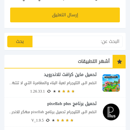
أشهر التطبيقات
تحميل ماين كرافت للاندرويد
انضم الى التليجرام لعبة البناء والمغامرة التي لا تنتهي Minecraft إذا كنت تبحث عن...
1.26.33.1
تحميل برنامج pixellab plus
انضم الى التليجرام تحميل برنامج pixellab مهكر للاندرويد يعتبر تطبيق بيكسلاب من اشهر تطبيقات...
V_1.9.5