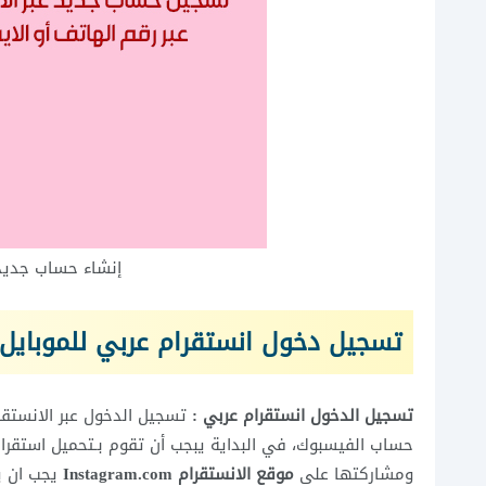
إنشاء حساب جديد على انست
تسجيل دخول انستقرام عربي للموبايل nstagram login
ﺗﺴﺠﻴﻞ ﺍﻟﺪﺧﻮﻝ ﺍﻧﺴﺘﻘﺮﺍﻡ ﻋﺮﺑﻲ :
تسجيل الدخول عبر الانستقرا
حساب الفيسبوك، في البداية يبجب أن تقوم بـ
تحميل استقرام
ومشاركتها على
موقع الانستقرام
Instagram.com
يجب ان ي