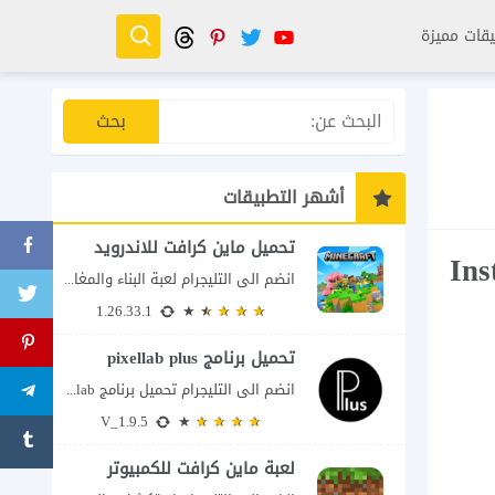
قات مميزة
أشهر التطبيقات
تحميل ماين كرافت للاندرويد
انضم الى التليجرام لعبة البناء والمغامرة التي لا تنتهي Minecraft إذا كنت تبحث عن...
1.26.33.1
تحميل برنامج pixellab plus
انضم الى التليجرام تحميل برنامج pixellab مهكر للاندرويد يعتبر تطبيق بيكسلاب من اشهر تطبيقات...
V_1.9.5
لعبة ماين كرافت للكمبيوتر