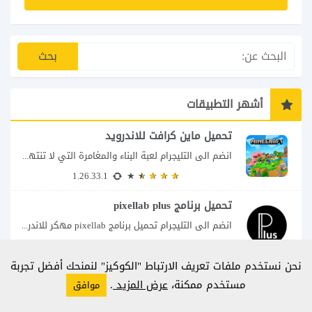
أشهر التطبيقات
تحميل ماين كرافت للاندرويد
انضم الى التليجرام لعبة البناء والمغامرة التي لا تنتهي Minecraft إذا كنت تبحث عن...
1.26.33.1
تحميل برنامج pixellab plus
انضم الى التليجرام تحميل برنامج pixellab مهكر للاندرويد يعتبر تطبيق بيكسلاب من اشهر تطبيقات...
V_1.9.5
نحن نستخدم ملفات تعريف الارتباط "الكوكيز" لنمنحك أفضل تجربة
لعبة ماين كرافت للكمبيوتر
مستخدم ممكنة،
عرض المزيد
.
موافق
انضم الى التليجرام استكشف عالم ماين كرافت بتفاصيل مذهلة 🌟 هل أنت مستعد لمغامرة...