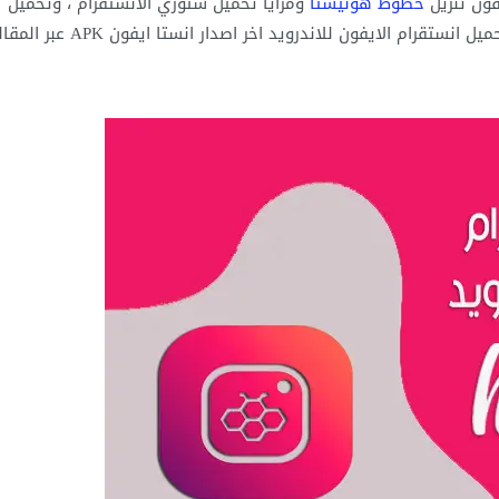
خطوط هونيستا
ومزايا تحميل ستوري الانستقرام ، وتحميل
الفيديوهات في الانستقرام للجوال ، تابع تفاصيل أكثر عن تحميل انستقرام الايفون للاندرويد اخر اصدار انستا ايف