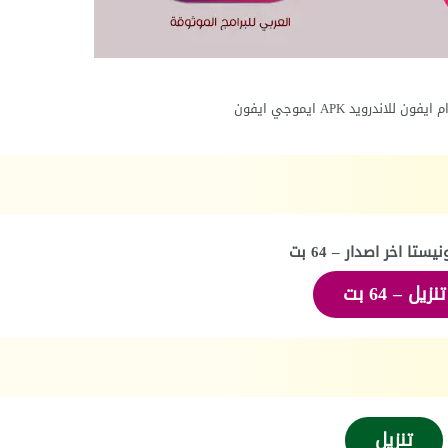
لاندرويد APK ايموجي ايفون
ستا اخر اصدار – 64 بت
تنزيل – 64 بت
تنزيل