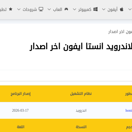
أيفون
كمبيوتر
العاب
شروحات
تطبي
فون اخر اصدار
اندرويد انستا ايفون اخر اصدار
طور
نظام التشغيل
إصدار البرنامج
honi
اندرويد
2026-03-17
حجم
النسخة
اللغة