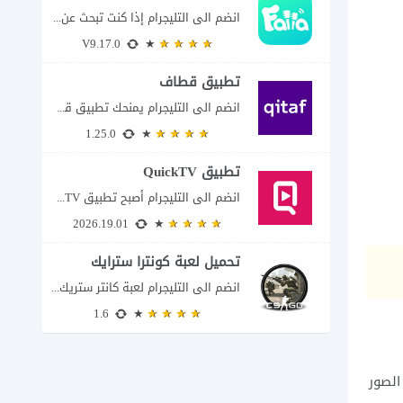
انضم الى التليجرام إذا كنت تبحث عن تطبيق يتيح لك الدخول إلى غرف دردشة...
V9.17.0
تطبيق قطاف
انضم الى التليجرام يمنحك تطبيق قطاف طريقة سهلة لمتابعة نقاط المكافآت والاستفادة منها في...
1.25.0
تطبيق QuickTV
انضم الى التليجرام أصبح تطبيق QuickTV من التطبيقات التي تستهدف محبي المسلسلات السريعة، إذ...
2026.19.01
تحميل لعبة كونترا سترايك
انضم الى التليجرام لعبة كانتر ستريك مجانا 2026 عند البحث عن تحميل Counter-Strike للكمبيوتر...
1.6
الصور