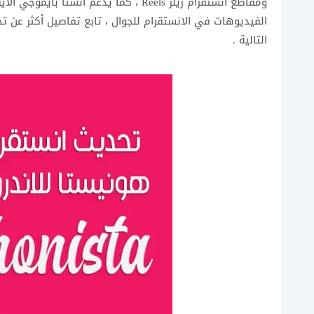
ومقاطع انستقرام ريلز Reels ، كما يدعم انستا بايموجي الايفون تنزيل
التالية .