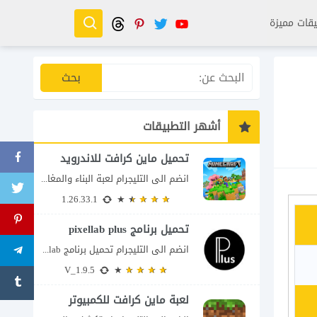
قات مميزة
أشهر التطبيقات
تحميل ماين كرافت للاندرويد
انضم الى التليجرام لعبة البناء والمغامرة التي لا تنتهي Minecraft إذا كنت تبحث عن...
1.26.33.1
تحميل برنامج pixellab plus
انضم الى التليجرام تحميل برنامج pixellab مهكر للاندرويد يعتبر تطبيق بيكسلاب من اشهر تطبيقات...
V_1.9.5
لعبة ماين كرافت للكمبيوتر