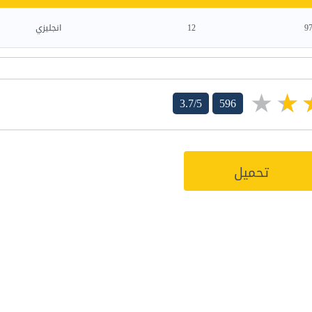
9
12
انجليزي
3.7/5
596
تحميل