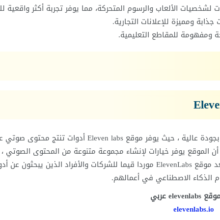
لشخصيات الألعاب والرسوم المتحركة، مما يوفر تجربة أكثر واقعية للا
ذابة ومميزة للإعلانات التجارية.
ة ومفهومة للمقاطع التعليمية.
موقع Elevenlabs.io من أشهر مواقع تحويل النص الى صوت بجودة عالية ، حيث يوفر موقع Eleven labs أدوات تنتج 
أن الموقع يوفر خيارات لإنشاء مجموعة متنوعة من المحتوى الصوتي ، ب
في ذلك الكتب المسموعة والبودكاست وألعاب الفيديو ، ويعد موقع ElevenLabs موردا قيما للشركات والأفراد الذين يبحثون ع
م الذكاء الاصطناعي في أعمالهم.
elevenla عربي
elevenlabs.io