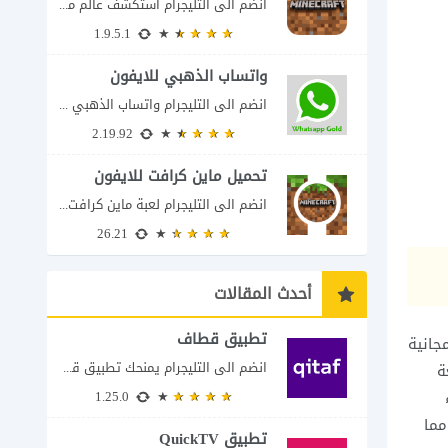
انضم الى التليجرام استكشف عالم ماين كرافت بتفاصيل مذهلة 🌟 هل أنت مستعد لمغامرة...
1.9.5.1
واتساب الذهبي للايفون
انضم الى التليجرام واتساب الذهبي 2023 للايفون إذا كنت تبحث عن واتساب الذهبي للايفون...
2.19.92
تحميل ماين كرافت للايفون
انضم الى التليجرام لعبة ماين كرافت للايفون Minecraft iOS تُعد لعبة Minecraft واحدة من...
26.21
أحدث المقالات
تطبيق قطاف
جانية
انضم الى التليجرام يمنحك تطبيق قطاف طريقة سهلة لمتابعة نقاط المكافآت والاستفادة منها في...
ة
1.25.0
ما
تطبيق QuickTV