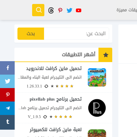
قات مميزة
أشهر التطبيقات
تحميل ماين كرافت للاندرويد
انضم الى التليجرام لعبة البناء والمغامرة التي لا تنتهي Minecraft إذا كنت تبحث عن...
1.26.33.1
تحميل برنامج pixellab plus
انضم الى التليجرام تحميل برنامج pixellab مهكر للاندرويد يعتبر تطبيق بيكسلاب من اشهر تطبيقات...
V_1.9.5
لعبة ماين كرافت للكمبيوتر