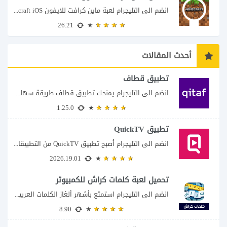
انضم الى التليجرام لعبة ماين كرافت للايفون Minecraft iOS تُعد لعبة Minecraft واحدة من...
26.21
أحدث المقالات
تطبيق قطاف
انضم الى التليجرام يمنحك تطبيق قطاف طريقة سهلة لمتابعة نقاط المكافآت والاستفادة منها في...
1.25.0
تطبيق QuickTV
انضم الى التليجرام أصبح تطبيق QuickTV من التطبيقات التي تستهدف محبي المسلسلات السريعة، إذ...
2026.19.01
تحميل لعبة كلمات كراش للكمبيوتر
انضم الى التليجرام استمتع بأشهر ألغاز الكلمات العربية على شاشة الكمبيوتر يتيح لك تحميل...
8.90