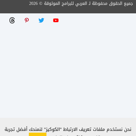
جميع الحقوق محفوظة لـ العربي للبرامج الموثوقة © 2026
نحن نستخدم ملفات تعريف الارتباط "الكوكيز" لنمنحك أفضل تجربة