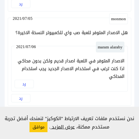
رد
2021/07/05
monmon
هل الاصدار المتوفر للعبة صب واي للكمبيوتر النسخة الاخيرة؟
2021/07/06
maram alaraby
الاصدار المتوفر في اللعبة اصدار قديم ولكن بدون محاكي
اذا كنت ترغب في استخدام الاصدار الجديد يجب استخدام
المحاكي
رد
رد
2021/06/13
لونا
نحن نستخدم ملفات تعريف الارتباط "الكوكيز" لنمنحك أفضل تجربة
مستخدم ممكنة،
عرض المزيد
.
اخيراا… مشكورين كتير لعبة صب واي تعمل على الكمبيوتر
موافق
رد