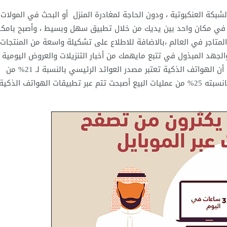
شبكة العنكبوتبة ، ودون الحاجة لمغادرة المنزل أو البحث في المولات
عة في مكان واحد بين يديك من خلال تطبيق سهل وبسيط ، وأصبح بامكا
متاجر في العالم ،بالاضافة للاطلاع على تشكيلة واسعة من المنتجات
والجهد المبذول في تتبع مايهمك من أخبار التنزيلات والعروض اليومية
المنتجات التي تفضلها مباشرة ، وقد أشارت الاحصائيات الى أن الهواتف الذكية تعتبر مصدر العوائد الرئيسي بالنسبة لـ 21% من
واتف الذكية .