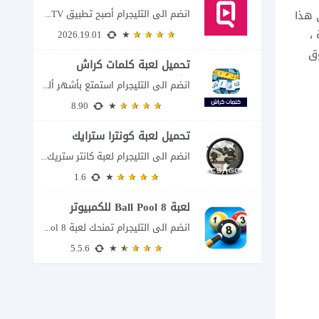
انضم الى التليجرام أصبح تطبيق QuickTV من التطبيقات التي تستهدف محبي المسلسلات السريعة، إذ...
ي هذا
،
2026.19.01
وق
تحميل لعبة كلمات كراش
للكمبيوتر
انضم الى التليجرام استمتع بأشهر ألغاز الكلمات العربية على شاشة الكمبيوتر يتيح لك تحميل...
8.90
تحميل لعبة كونترا سترايك
انضم الى التليجرام لعبة كانتر ستريك مجانا 2026 عند البحث عن تحميل Counter-Strike للكمبيوتر...
1.6
لعبة 8 Ball Pool للكمبيوتر
انضم الى التليجرام تمنحك لعبة 8 Ball Pool تجربة تنافسية ممتعة تجمع بين دقة...
5.5.6