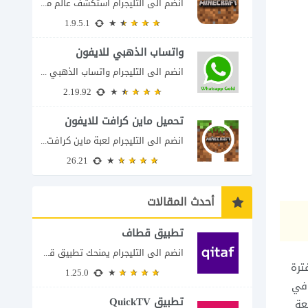
انضم الى التليجرام استكشف عالم ماين كرافت بتفاصيل مذهلة 🌟 هل أنت مستعد لمغامرة...
1.9.5.1
واتساب الذهبي للايفون
انضم الى التليجرام واتساب الذهبي 2023 للايفون إذا كنت تبحث عن واتساب الذهبي للايفون...
2.19.92
تحميل ماين كرافت للايفون
انضم الى التليجرام لعبة ماين كرافت للايفون Minecraft iOS تُعد لعبة Minecraft واحدة من...
26.21
أحدث المقالات
تطبيق قطاف
انضم الى التليجرام يمنحك تطبيق قطاف طريقة سهلة لمتابعة نقاط المكافآت والاستفادة منها في...
ترة
1.25.0
وفي
تطبيق QuickTV
عة