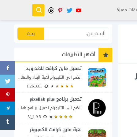
قات مميزة
أشهر التطبيقات
تحميل ماين كرافت للاندرويد
انضم الى التليجرام لعبة البناء والمغامرة التي لا تنتهي Minecraft إذا كنت تبحث عن...
1.26.33.1
تحميل برنامج pixellab plus
انضم الى التليجرام تحميل برنامج pixellab مهكر للاندرويد يعتبر تطبيق بيكسلاب من اشهر تطبيقات...
V_1.9.5
لعبة ماين كرافت للكمبيوتر