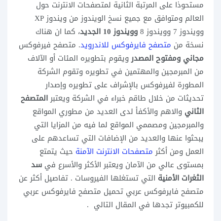
مستحوذا على المرتبة الثانية لمتصفحات الانترنت حول
العالم ومتوافق مع جميع نسخ الويندوز من ويندوز XP
وويندوز 7 وويندوز 8
وويندوز 10 الجديد
، كما ان هناك
نسخة من
متصفح فايرفوكس للاندرويد
. متصفح فيرفوكس
مجاني ومفتوح المصدر
ويقوم بتطويره المئات أو الآلاف
من المبرمجين والمهتمين في تطويره وتقوم الشركة
المطورة لفيرفوكس بالإشراف على تطويره وإصدار
تحديثات من خلال طاقم خبراء في الشركة ويعتبر
المتصفح
الثاني
والاهم والأكفأ لدى العديد من مطوري المواقع
والمبرمجين ومصممي المواقع لما فيه من المزايا التي
يبحثوا عنها والعديد من الإضافات التي تساعدهم على
العمل ومن أكثر
متصفحات الانترنت الآمنة
حيث يتمتع
بمستوى عالي من الآمان ويعتبر الأكثر والأسرع في
سد
الثغرات الأمنية
التي تستغلها الفيروسات . تفاصيل أكثر عن
متصفح فايرفوكس عربي تحميل متصفح فايرفوكس عربي
للكمبيوتر تجدها في المقال التالي .