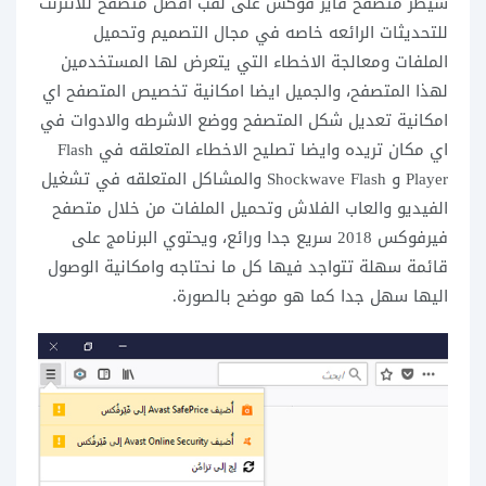
سيطر متصفح فاير فوكس على لقب افضل متصفح للانترنت
للتحديثات الرائعه خاصه في مجال التصميم وتحميل
الملفات ومعالجة الاخطاء التي يتعرض لها المستخدمين
لهذا المتصفح، والجميل ايضا امكانية تخصيص المتصفح اي
امكانية تعديل شكل المتصفح ووضع الاشرطه والادوات في
اي مكان تريده وايضا تصليح الاخطاء المتعلقه في
Flash
Player و Shockwave Flash
والمشاكل المتعلقه في تشغيل
الفيديو والعاب الفلاش وتحميل الملفات من خلال متصفح
فيرفوكس 2018 سريع جدا ورائع، ويحتوي البرنامج على
قائمة سهلة تتواجد فيها كل ما نحتاجه وامكانية الوصول
اليها سهل جدا كما هو موضح بالصورة.