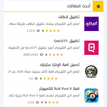
أحدث المقالات
تطبيق قطاف
انضم الى التليجرام يمنحك تطبيق قطاف طريقة سهلة لمتابعة نقاط المكافآت والاستفادة منها في...
1.25.0
تطبيق QuickTV
انضم الى التليجرام أصبح تطبيق QuickTV من التطبيقات التي تستهدف محبي المسلسلات السريعة، إذ...
2026.19.01
تحميل لعبة كونترا سترايك
انضم الى التليجرام لعبة كانتر ستريك مجانا 2026 عند البحث عن تحميل Counter-Strike للكمبيوتر...
1.6
لعبة 8 Ball Pool للكمبيوتر
انضم الى التليجرام تمنحك لعبة 8 Ball Pool تجربة تنافسية ممتعة تجمع بين دقة...
5.5.6