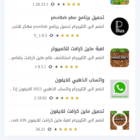
1.26.33.1
تحميل برنامج pixellab plus
انضم الى التليجرام تحميل برنامج pixellab مهكر للاندرويد يعتبر تطبيق بيكسلاب من اشهر تطبيقات...
V_1.9.5
لعبة ماين كرافت للكمبيوتر
انضم الى التليجرام استكشف عالم ماين كرافت بتفاصيل مذهلة 🌟 هل أنت مستعد لمغامرة...
1.9.5.1
واتساب الذهبي للايفون
انضم الى التليجرام واتساب الذهبي 2023 للايفون إذا كنت تبحث عن واتساب الذهبي للايفون...
2.19.92
تحميل ماين كرافت للايفون
انضم الى التليجرام لعبة ماين كرافت للايفون Minecraft iOS تُعد لعبة Minecraft واحدة من...
26.21