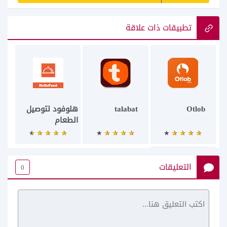
تطبيقات ذات علاقة
Otlob
talabat
هلوفود لتوصيل
الطعام
التعليقات
0
McDonalds UAE