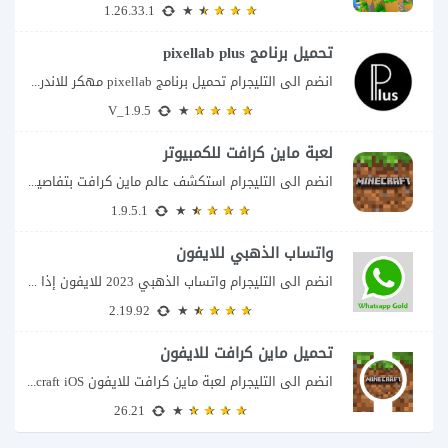
1.26.33.1
تحميل برنامج pixellab plus
انضم الى التليجرام تحميل برنامج pixellab مهكر للاندرويد يعتبر تطبيق بيكسلاب من اشهر تطبيقات...
V_1.9.5
لعبة ماين كرافت للكمبيوتر
انضم الى التليجرام استكشف عالم ماين كرافت بتفاصيل مذهلة 🌟 هل أنت مستعد لمغامرة...
1.9.5.1
واتساب الذهبي للايفون
انضم الى التليجرام واتساب الذهبي 2023 للايفون إذا كنت تبحث عن واتساب الذهبي للايفون...
2.19.92
تحميل ماين كرافت للايفون
انضم الى التليجرام لعبة ماين كرافت للايفون Minecraft iOS تُعد لعبة Minecraft واحدة من...
26.21