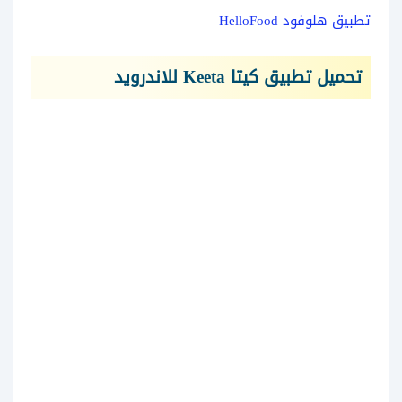
تطبيق هلوفود HelloFood
تحميل تطبيق كيتا Keeta للاندرويد