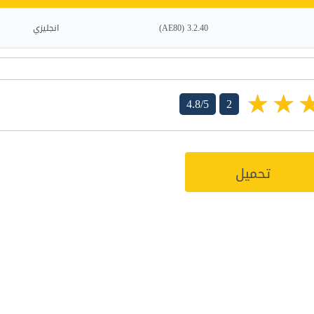
3.2.40 (AE80)
انجليزي
4.8/5
2
تحميل