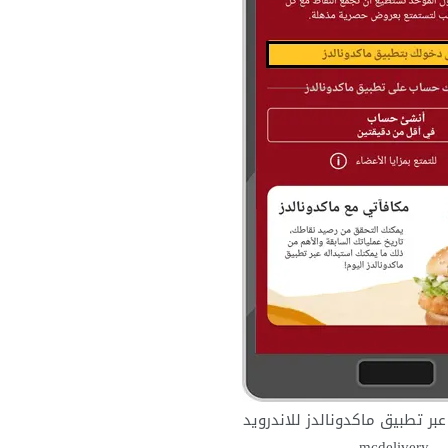
بر تطبيق ماكدونالدز للاندرويد
mcdelivery