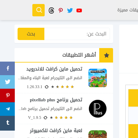
قات مميزة
أشهر التطبيقات
تحميل ماين كرافت للاندرويد
انضم الى التليجرام لعبة البناء والمغامرة التي لا تنتهي Minecraft إذا كنت تبحث عن...
1.26.33.1
تحميل برنامج pixellab plus
انضم الى التليجرام تحميل برنامج pixellab مهكر للاندرويد يعتبر تطبيق بيكسلاب من اشهر تطبيقات...
V_1.9.5
لعبة ماين كرافت للكمبيوتر