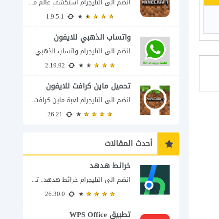
انضم الى التليجرام استكشف عالم ماين كرافت بتفاصيل مذهلة 🌟 هل أنت مستعد لمغامرة...
1.9.5.1
واتساب الذهبي للايفون
انضم الى التليجرام واتساب الذهبي 2023 للايفون إذا كنت تبحث عن واتساب الذهبي للايفون...
2.19.92
تحميل ماين كرافت للايفون
انضم الى التليجرام لعبة ماين كرافت للايفون Minecraft iOS تُعد لعبة Minecraft واحدة من...
26.21
أحدث المقالات
خرائط هدهد
انضم الى التليجرام خرائط هدهد.. تطبيق سعودي يعرف تفاصيل الطريق قبل أن تبدأ رحلتك...
26.30.0
تطبيق WPS Office