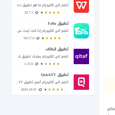
انضم الى التليجرام ما هو تطبيق WPS Office ولماذا يمكن أن يغنيك عن عدة...
26.7.3
تطبيق Falla
انضم الى التليجرام إذا كنت تبحث عن تطبيق يتيح لك الدخول إلى غرف دردشة...
V9.17.0
تطبيق قطاف
انضم الى التليجرام يمنحك تطبيق قطاف طريقة سهلة لمتابعة نقاط المكافآت والاستفادة منها في...
1.25.0
تطبيق QuickTV
انضم الى التليجرام أصبح تطبيق QuickTV من التطبيقات التي تستهدف محبي المسلسلات السريعة، إذ...
2026.19.01
عالم