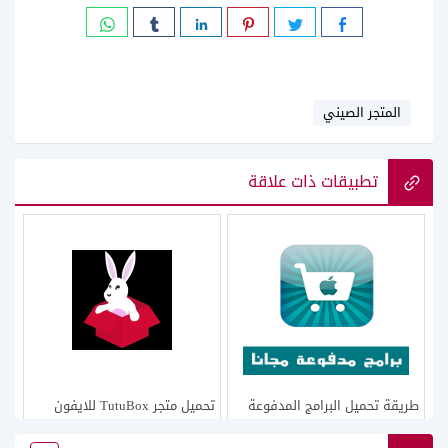
المتجر الصيني
تطبيقات ذات علاقة
طريقة تحميل البرامج المدفوعة
تحميل متجر TutuBox للايفون
مجانا للايفون
مجانا تطبيق توتو بوكس