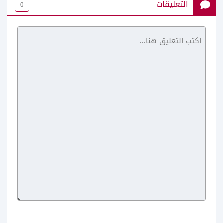
التعليقات
0
تحميل متجر flekstore للايفون
برنامج حفظ حالات الواتس
مجانا
للايفون مجانا iOS 16