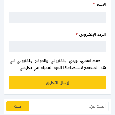
الاسم
*
زيادة متابعين تيك توك مجانا
تحميل topstore للايفون مجانا iOS
البريد الإلكتروني
*
للايفون
15 متجر توب ستور
احفظ اسمي، بريدي الإلكتروني، والموقع الإلكتروني في
هذا المتصفح لاستخدامها المرة المقبلة في تعليقي.