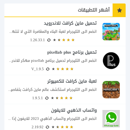
أشهر التطبيقات
تحميل ماين كرافت للاندرويد
انضم الى التليجرام لعبة البناء والمغامرة التي لا تنتهي Minecraft إذا كنت تبحث عن...
1.26.33.1
تحميل برنامج pixellab plus
انضم الى التليجرام تحميل برنامج pixellab مهكر للاندرويد يعتبر تطبيق بيكسلاب من اشهر تطبيقات...
V_1.9.5
لعبة ماين كرافت للكمبيوتر
انضم الى التليجرام استكشف عالم ماين كرافت بتفاصيل مذهلة 🌟 هل أنت مستعد لمغامرة...
1.9.5.1
واتساب الذهبي للايفون
انضم الى التليجرام واتساب الذهبي 2023 للايفون إذا كنت تبحث عن واتساب الذهبي للايفون...
2.19.92