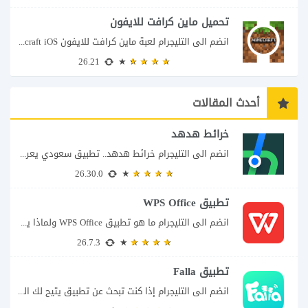
تحميل ماين كرافت للايفون
انضم الى التليجرام لعبة ماين كرافت للايفون Minecraft iOS تُعد لعبة Minecraft واحدة من...
26.21
أحدث المقالات
خرائط هدهد
انضم الى التليجرام خرائط هدهد.. تطبيق سعودي يعرف تفاصيل الطريق قبل أن تبدأ رحلتك...
26.30.0
تطبيق WPS Office
انضم الى التليجرام ما هو تطبيق WPS Office ولماذا يمكن أن يغنيك عن عدة...
26.7.3
تطبيق Falla
انضم الى التليجرام إذا كنت تبحث عن تطبيق يتيح لك الدخول إلى غرف دردشة...