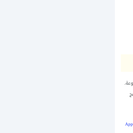
وعة.
ج
App