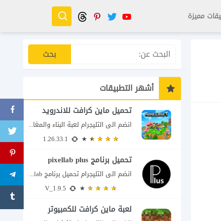
قات مميزة
أشهر التطبيقات
تحميل ماين كرافت للاندرويد
انضم الى التليجرام لعبة البناء والمغامرة التي لا تنتهي Minecraft إذا كنت تبحث عن...
1.26.33.1
تحميل برنامج pixellab plus
انضم الى التليجرام تحميل برنامج pixellab مهكر للاندرويد يعتبر تطبيق بيكسلاب من اشهر تطبيقات...
V_1.9.5
لعبة ماين كرافت للكمبيوتر