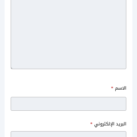
تحميل ستوري انستا للايفون مجانا
برنامج مشاهدة الافلام اون لاين
بدون برامج
للاندرويد cabana
الاسم
*
تحميل برنامج يلا شوت مشاهدة
مشاهدة منشورات انستقرام بدون
البريد الإلكتروني
*
مباراة اليوم مباشر اون لاين
تسجيل دخول