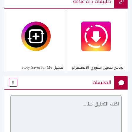
تطبيقات ذات علاقة
برنامج تحميل ستوري الانستقرام
تحميل Story Saver for Me
للاندرويد تنزيل ستوريات انستا
للايفون مشاهدة ستوري
التعليقات
0
للجوال مجانا
انستقرام