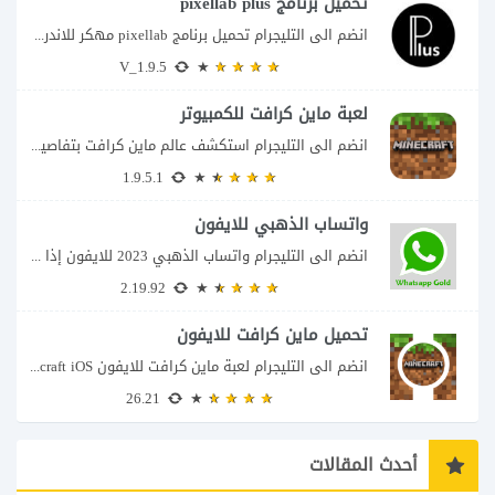
تحميل برنامج pixellab plus
انضم الى التليجرام تحميل برنامج pixellab مهكر للاندرويد يعتبر تطبيق بيكسلاب من اشهر تطبيقات...
V_1.9.5
لعبة ماين كرافت للكمبيوتر
انضم الى التليجرام استكشف عالم ماين كرافت بتفاصيل مذهلة 🌟 هل أنت مستعد لمغامرة...
1.9.5.1
واتساب الذهبي للايفون
انضم الى التليجرام واتساب الذهبي 2023 للايفون إذا كنت تبحث عن واتساب الذهبي للايفون...
2.19.92
تحميل ماين كرافت للايفون
انضم الى التليجرام لعبة ماين كرافت للايفون Minecraft iOS تُعد لعبة Minecraft واحدة من...
26.21
أحدث المقالات