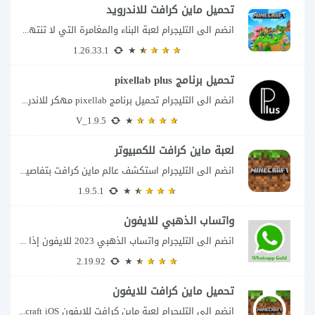
تحميل ماين كرافت للاندرويد
انضم الى التليجرام لعبة البناء والمغامرة التي لا تنتهي Minecraft إذا كنت تبحث عن...
1.26.33.1
تحميل برنامج pixellab plus
انضم الى التليجرام تحميل برنامج pixellab مهكر للاندرويد يعتبر تطبيق بيكسلاب من اشهر تطبيقات...
V_1.9.5
لعبة ماين كرافت للكمبيوتر
انضم الى التليجرام استكشف عالم ماين كرافت بتفاصيل مذهلة 🌟 هل أنت مستعد لمغامرة...
1.9.5.1
واتساب الذهبي للايفون
انضم الى التليجرام واتساب الذهبي 2023 للايفون إذا كنت تبحث عن واتساب الذهبي للايفون...
2.19.92
تحميل ماين كرافت للايفون
انضم الى التليجرام لعبة ماين كرافت للايفون Minecraft iOS تُعد لعبة Minecraft واحدة من...