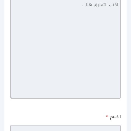
تحميل ميكروسوفت ديزاينر
شرح موقع lummi Ai تصميم
تصميم الصور بالذكاء الاصطناعي
الصور بالذكاء الاصطناعي
الاسم
*