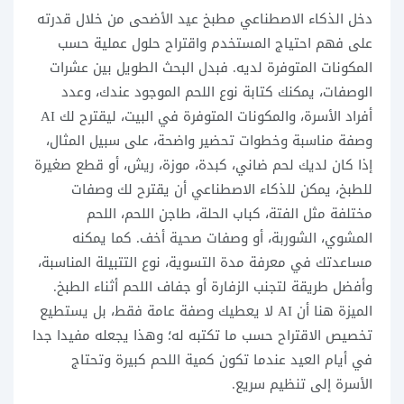
دخل الذكاء الاصطناعي مطبخ عيد الأضحى من خلال قدرته
على فهم احتياج المستخدم واقتراح حلول عملية حسب
المكونات المتوفرة لديه. فبدل البحث الطويل بين عشرات
الوصفات، يمكنك كتابة نوع اللحم الموجود عندك، وعدد
أفراد الأسرة، والمكونات المتوفرة في البيت، ليقترح لك AI
وصفة مناسبة وخطوات تحضير واضحة، على سبيل المثال،
إذا كان لديك لحم ضاني، كبدة، موزة، ريش، أو قطع صغيرة
للطبخ، يمكن للذكاء الاصطناعي أن يقترح لك وصفات
مختلفة مثل الفتة، كباب الحلة، طاجن اللحم، اللحم
المشوي، الشوربة، أو وصفات صحية أخف. كما يمكنه
مساعدتك في معرفة مدة التسوية، نوع التتبيلة المناسبة،
وأفضل طريقة لتجنب الزفارة أو جفاف اللحم أثناء الطبخ.
الميزة هنا أن AI لا يعطيك وصفة عامة فقط، بل يستطيع
تخصيص الاقتراح حسب ما تكتبه له؛ وهذا يجعله مفيدا جدا
في أيام العيد عندما تكون كمية اللحم كبيرة وتحتاج
الأسرة إلى تنظيم سريع.