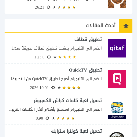
26.21
أحدث المقالات
تطبيق قطاف
انضم الى التليجرام يمنحك تطبيق قطاف طريقة سهلة لمتابعة نقاط المكافآت والاستفادة منها في...
1.25.0
تطبيق QuickTV
انضم الى التليجرام أصبح تطبيق QuickTV من التطبيقات التي تستهدف محبي المسلسلات السريعة، إذ...
2026.19.01
تحميل لعبة كلمات كراش للكمبيوتر
انضم الى التليجرام استمتع بأشهر ألغاز الكلمات العربية على شاشة الكمبيوتر يتيح لك تحميل...
8.90
تحميل لعبة كونترا سترايك