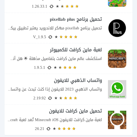
1.26.33.1
تحميل برنامج pixellab plus
تحميل برنامج pixellab مهكر للاندرويد يعتبر تطبيق بيكسلاب من اشهر تطبيقات التعديل والتحرير، بحيث...
V_1.9.5
لعبة ماين كرافت للكمبيوتر
استكشف عالم ماين كرافت بتفاصيل مذهلة 🌟 هل أنت مستعد لمغامرة أكثر إثارة في...
1.9.5.1
واتساب الذهبي للايفون
واتساب الذهبي 2023 للايفون إذا كنت تبحث عن واتساب الذهبي للايفون فأنت في الموقع...
2.19.92
تحميل ماين كرافت للايفون
لعبة ماين كرافت للايفون Minecraft iOS تُعد لعبة Minecraft واحدة من أكثر الألعاب شعبية...
26.21