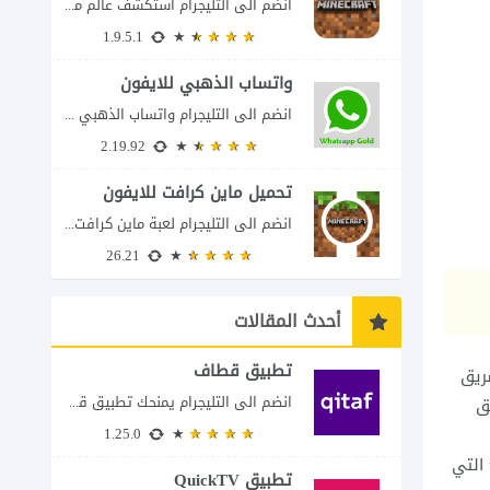
انضم الى التليجرام استكشف عالم ماين كرافت بتفاصيل مذهلة 🌟 هل أنت مستعد لمغامرة...
1.9.5.1
واتساب الذهبي للايفون
انضم الى التليجرام واتساب الذهبي 2023 للايفون إذا كنت تبحث عن واتساب الذهبي للايفون...
2.19.92
تحميل ماين كرافت للايفون
انضم الى التليجرام لعبة ماين كرافت للايفون Minecraft iOS تُعد لعبة Minecraft واحدة من...
26.21
أحدث المقالات
تطبيق قطاف
ريق
انضم الى التليجرام يمنحك تطبيق قطاف طريقة سهلة لمتابعة نقاط المكافآت والاستفادة منها في...
ق
1.25.0
 التي
تطبيق QuickTV