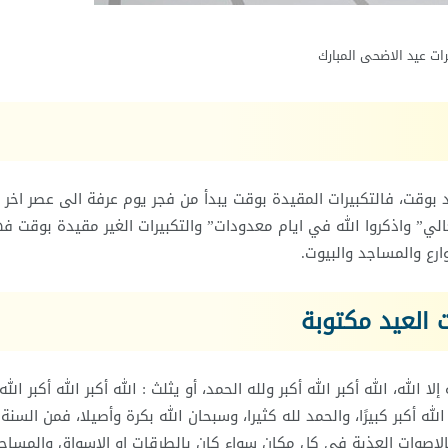
رات عيد الاضحى المبارك
وقت، فالتكبيرات المقيدة بوقت يبدأ من فجر يوم عرفة الى عصر اخر ا
الي” واذكروا الله في ايام معدودات” والتكبيرات الغير مقيدة بوقت 
رع والمساجد والبيوت.
 العيد مكتوبة
الله، الله أكبر الله أكبر ولله الحمد، أو يثلث : الله أكبر الله أكبر الله 
ه: الله أكبر كبيرًا، والحمد لله كثيرا، وسبحان الله بكرة وأصيلا، فمن السنة
بالاصوات العذبة في كل مكان سواء كان بالطرقات او الاسواق والمساجد