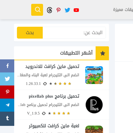
قات مميزة
أشهر التطبيقات
تحميل ماين كرافت للاندرويد
انضم الى التليجرام لعبة البناء والمغامرة التي لا تنتهي Minecraft إذا كنت تبحث عن...
1.26.33.1
تحميل برنامج pixellab plus
انضم الى التليجرام تحميل برنامج pixellab مهكر للاندرويد يعتبر تطبيق بيكسلاب من اشهر تطبيقات...
V_1.9.5
لعبة ماين كرافت للكمبيوتر