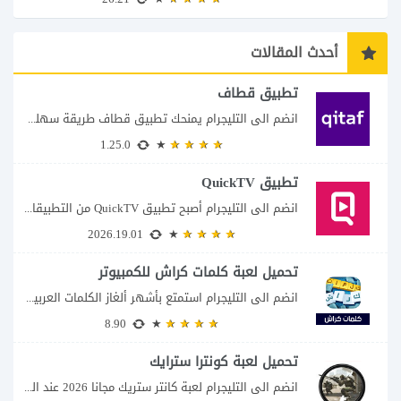
أحدث المقالات
تطبيق قطاف
انضم الى التليجرام يمنحك تطبيق قطاف طريقة سهلة لمتابعة نقاط المكافآت والاستفادة منها في...
1.25.0
تطبيق QuickTV
انضم الى التليجرام أصبح تطبيق QuickTV من التطبيقات التي تستهدف محبي المسلسلات السريعة، إذ...
2026.19.01
تحميل لعبة كلمات كراش للكمبيوتر
انضم الى التليجرام استمتع بأشهر ألغاز الكلمات العربية على شاشة الكمبيوتر يتيح لك تحميل...
8.90
تحميل لعبة كونترا سترايك
انضم الى التليجرام لعبة كانتر ستريك مجانا 2026 عند البحث عن تحميل Counter-Strike للكمبيوتر...