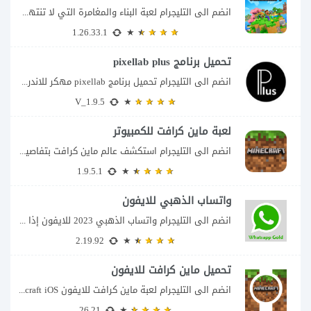
انضم الى التليجرام لعبة البناء والمغامرة التي لا تنتهي Minecraft إذا كنت تبحث عن...
1.26.33.1
تحميل برنامج pixellab plus
انضم الى التليجرام تحميل برنامج pixellab مهكر للاندرويد يعتبر تطبيق بيكسلاب من اشهر تطبيقات...
V_1.9.5
لعبة ماين كرافت للكمبيوتر
انضم الى التليجرام استكشف عالم ماين كرافت بتفاصيل مذهلة 🌟 هل أنت مستعد لمغامرة...
1.9.5.1
واتساب الذهبي للايفون
انضم الى التليجرام واتساب الذهبي 2023 للايفون إذا كنت تبحث عن واتساب الذهبي للايفون...
2.19.92
تحميل ماين كرافت للايفون
انضم الى التليجرام لعبة ماين كرافت للايفون Minecraft iOS تُعد لعبة Minecraft واحدة من...
26.21