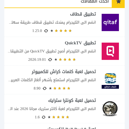
أحدث المقالات
تطبيق قطاف
انضم الى التليجرام يمنحك تطبيق قطاف طريقة سهلة لمتابعة نقاط المكافآت والاستفادة منها في...
1.25.0
تطبيق QuickTV
انضم الى التليجرام أصبح تطبيق QuickTV من التطبيقات التي تستهدف محبي المسلسلات السريعة، إذ...
2026.19.01
تحميل لعبة كلمات كراش للكمبيوتر
انضم الى التليجرام استمتع بأشهر ألغاز الكلمات العربية على شاشة الكمبيوتر يتيح لك تحميل...
8.90
تحميل لعبة كونترا سترايك
انضم الى التليجرام لعبة كانتر ستريك مجانا 2026 عند البحث عن تحميل Counter-Strike للكمبيوتر...
1.6