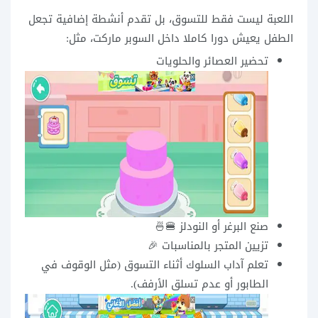
اللعبة ليست فقط للتسوق، بل تقدم أنشطة إضافية تجعل
الطفل يعيش دورا كاملا داخل السوبر ماركت، مثل:
تحضير العصائر والحلويات
صنع البرغر أو النودلز 🍔🍜
تزيين المتجر بالمناسبات 🎉
تعلم آداب السلوك أثناء التسوق (مثل الوقوف في
الطابور أو عدم تسلق الأرفف).