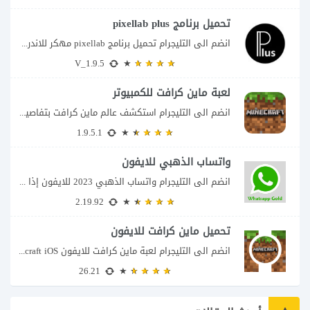
تحميل برنامج pixellab plus
انضم الى التليجرام تحميل برنامج pixellab مهكر للاندرويد يعتبر تطبيق بيكسلاب من اشهر تطبيقات...
V_1.9.5
لعبة ماين كرافت للكمبيوتر
انضم الى التليجرام استكشف عالم ماين كرافت بتفاصيل مذهلة 🌟 هل أنت مستعد لمغامرة...
1.9.5.1
واتساب الذهبي للايفون
انضم الى التليجرام واتساب الذهبي 2023 للايفون إذا كنت تبحث عن واتساب الذهبي للايفون...
2.19.92
تحميل ماين كرافت للايفون
انضم الى التليجرام لعبة ماين كرافت للايفون Minecraft iOS تُعد لعبة Minecraft واحدة من...
26.21