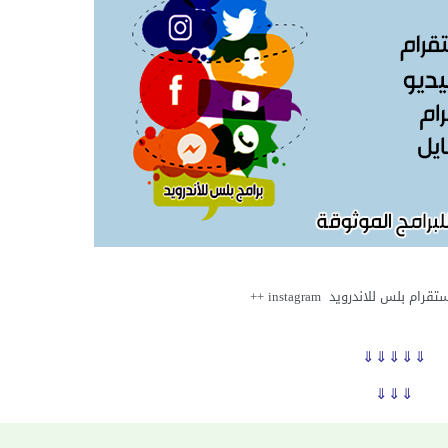
م بلس للاندرويد instagram ++
⇓⇓⇓⇓⇓
⇓⇓⇓