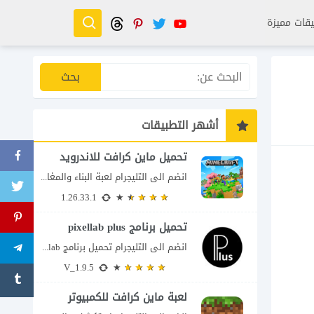
قات مميزة
أشهر التطبيقات
تحميل ماين كرافت للاندرويد
انضم الى التليجرام لعبة البناء والمغامرة التي لا تنتهي Minecraft إذا كنت تبحث عن...
1.26.33.1
تحميل برنامج pixellab plus
انضم الى التليجرام تحميل برنامج pixellab مهكر للاندرويد يعتبر تطبيق بيكسلاب من اشهر تطبيقات...
V_1.9.5
لعبة ماين كرافت للكمبيوتر