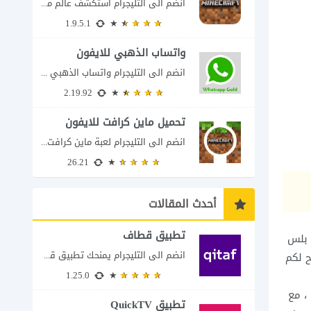
انضم الى التليجرام استكشف عالم ماين كرافت بتفاصيل مذهلة 🌟 هل أنت مستعد لمغامرة...
1.9.5.1
واتساب الذهبي للايفون
انضم الى التليجرام واتساب الذهبي 2023 للايفون إذا كنت تبحث عن واتساب الذهبي للايفون...
2.19.92
تحميل ماين كرافت للايفون
انضم الى التليجرام لعبة ماين كرافت للايفون Minecraft iOS تُعد لعبة Minecraft واحدة من...
26.21
أحدث المقالات
تطبيق قطاف
 بلس
انضم الى التليجرام يمنحك تطبيق قطاف طريقة سهلة لمتابعة نقاط المكافآت والاستفادة منها في...
ح لكم
1.25.0
، مع
تطبيق QuickTV