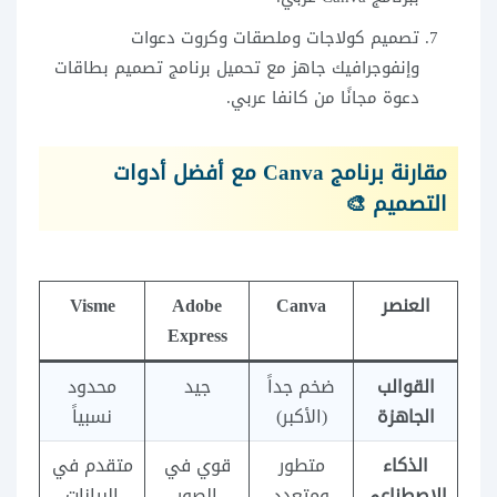
تصميم كولاجات وملصقات وكروت دعوات
وإنفوجرافيك جاهز مع تحميل برنامج تصميم بطاقات
دعوة مجانًا من كانفا عربي.
مقارنة برنامج Canva مع أفضل أدوات
التصميم 🎨
العنصر
Canva
Adobe
Visme
Express
القوالب
ضخم جداً
جيد
محدود
الجاهزة
(الأكبر)
نسبياً
الذكاء
متطور
قوي في
متقدم في
الاصطناعي
ومتعدد
الصور
البيانات