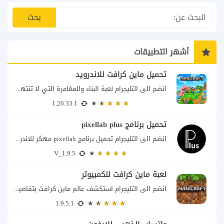
أشهر التطبيقات
تحميل ماين كرافت للاندرويد
انضم الى التليجرام لعبة البناء والمغامرة التي لا تنتهي Minecraft إذا كنت تبحث عن...
1.26.33.1
تحميل برنامج pixellab plus
انضم الى التليجرام تحميل برنامج pixellab مهكر للاندرويد يعتبر تطبيق بيكسلاب من اشهر تطبيقات...
V_1.9.5
لعبة ماين كرافت للكمبيوتر
انضم الى التليجرام استكشف عالم ماين كرافت بتفاصيل مذهلة 🌟 هل أنت مستعد لمغامرة...
1.9.5.1