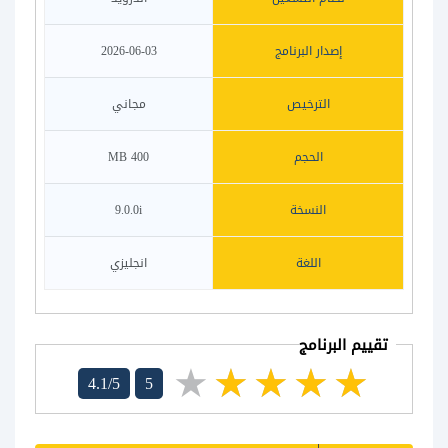
إصدار البرنامج
2026-06-03
الترخيص
مجاني
الحجم
400 MB
النسخة
9.0.0i
اللغة
انجليزي
تقييم البرنامج
4.1/5
5