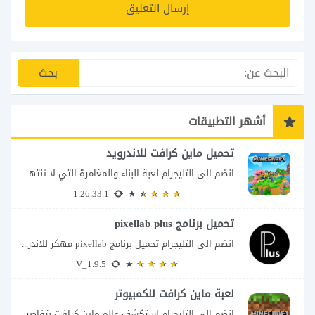
أشهر التطبيقات
تحميل ماين كرافت للاندرويد
انضم الى التليجرام لعبة البناء والمغامرة التي لا تنتهي Minecraft إذا كنت تبحث عن...
1.26.33.1
تحميل برنامج pixellab plus
انضم الى التليجرام تحميل برنامج pixellab مهكر للاندرويد يعتبر تطبيق بيكسلاب من اشهر تطبيقات...
V_1.9.5
لعبة ماين كرافت للكمبيوتر
انضم الى التليجرام استكشف عالم ماين كرافت بتفاصيل مذهلة 🌟 هل أنت مستعد لمغامرة...