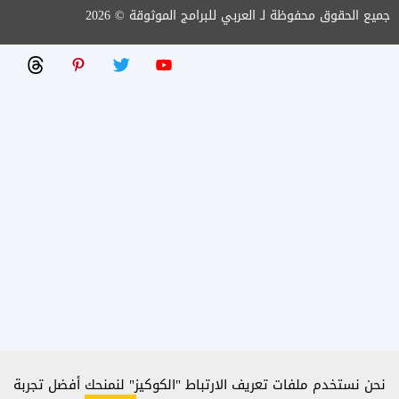
جميع الحقوق محفوظة لـ العربي للبرامج الموثوقة © 2026
نحن نستخدم ملفات تعريف الارتباط "الكوكيز" لنمنحك أفضل تجربة