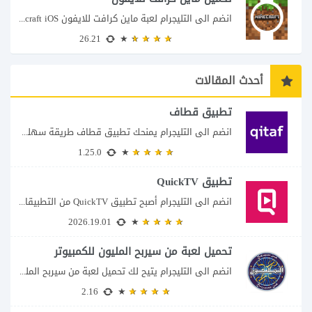
انضم الى التليجرام لعبة ماين كرافت للايفون Minecraft iOS تُعد لعبة Minecraft واحدة من...
26.21
أحدث المقالات
تطبيق قطاف
انضم الى التليجرام يمنحك تطبيق قطاف طريقة سهلة لمتابعة نقاط المكافآت والاستفادة منها في...
1.25.0
تطبيق QuickTV
انضم الى التليجرام أصبح تطبيق QuickTV من التطبيقات التي تستهدف محبي المسلسلات السريعة، إذ...
2026.19.01
تحميل لعبة من سيربح المليون للكمبيوتر
انضم الى التليجرام يتيح لك تحميل لعبة من سيربح المليون للكمبيوتر خوض تجربة مسابقات...
2.16