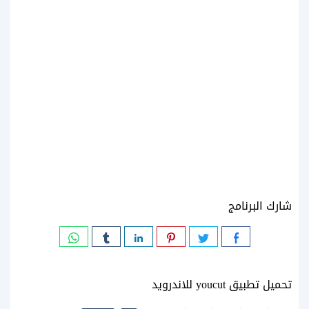
شارك البرنامج
تحميل تطبيق youcut للاندرويد