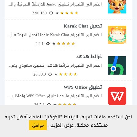
انضم الى التليجرام تطبيق Junko للدردشة الصوتية والتواصل بطريقة أكثر تفاعلاً يأتي تطبيق Junko...
2.90.160
تحميل Karak Chat
انضم الى التليجرام Karak Chat عندما تتحول الدردشة إلى تجربة تفاعلية إذا كنت تبحث...
2.2.1
خرائط هدهد
انضم الى التليجرام خرائط هدهد.. تطبيق سعودي يعرف تفاصيل الطريق قبل أن تبدأ رحلتك...
26.30.0
تطبيق WPS Office
انضم الى التليجرام ما هو تطبيق WPS Office ولماذا يمكن أن يغنيك عن عدة...
26.7.3
نحن نستخدم ملفات تعريف الارتباط "الكوكيز" لنمنحك أفضل تجربة
تطبيق Falla
مستخدم ممكنة،
عرض المزيد
.
موافق
انضم الى التليجرام إذا كنت تبحث عن تطبيق يتيح لك الدخول إلى غرف دردشة...
V9.17.0