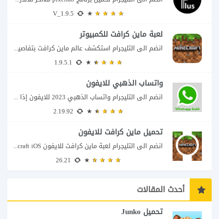
V_1.9.5
لعبة ماين كرافت للكمبيوتر
انضم الى التليجرام استكشف عالم ماين كرافت بتفاصيل مذهلة 🌟 هل أنت مستعد لمغامرة...
1.9.5.1
واتساب الذهبي للايفون
انضم الى التليجرام واتساب الذهبي 2023 للايفون إذا كنت تبحث عن واتساب الذهبي للايفون...
2.19.92
تحميل ماين كرافت للايفون
انضم الى التليجرام لعبة ماين كرافت للايفون Minecraft iOS تُعد لعبة Minecraft واحدة من...
26.21
أحدث المقالات
تحميل Junko