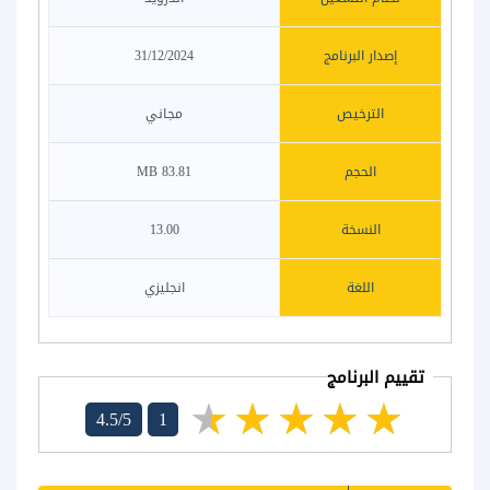
إصدار البرنامج
31/12/2024
الترخيص
مجاني
الحجم
83.81 MB
النسخة
13.00
اللغة
انجليزي
تقييم البرنامج
4.5/5
1