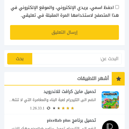
احفظ اسمي، بريدي الإلكتروني، والموقع الإلكتروني في
هذا المتصفح لاستخدامها المرة المقبلة في تعليقي.
أشهر التطبيقات
تحميل ماين كرافت للاندرويد
انضم الى التليجرام لعبة البناء والمغامرة التي لا تنتهي Minecraft إذا كنت تبحث عن...
1.26.33.1
تحميل برنامج pixellab plus
انضم الى التليجرام تحميل برنامج pixellab مهكر للاندرويد يعتبر تطبيق بيكسلاب من اشهر تطبيقات...