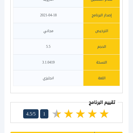
إصدار البرنامج
2021-04-18
الترخيص
مجاني
الحجم
5.5
النسخة
3.1.0419
اللغة
انجليزي
تقييم البرنامج
4.5/5
1