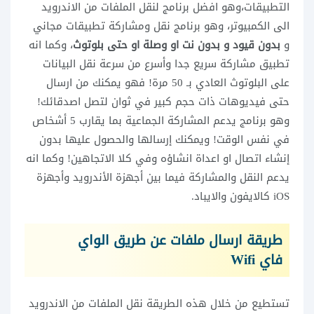
التطبيقات،وهو افضل برنامج لنقل الملفات من الاندرويد
الى الكمبيوتر، وهو برنامج نقل ومشاركة تطبيقات مجاني
و
بدون قيود و بدون نت او وصلة او حتى بلوتوث
، وكما انه
تطبيق مشاركة سريع جدا وأسرع من سرعة نقل البيانات
على البلوتوث العادي بـ 50 مرة! فهو يمكنك من ارسال
حتى فيديوهات ذات حجم كبير في ثوان لتصل اصدقائك!
وهو برنامج يدعم المشاركة الجماعية بما يقارب 5 أشخاص
في نفس الوقت! ويمكنك إرسالها والحصول عليها بدون
إنشاء اتصال او اعداة انشاؤه وفي كلا الاتجاهين! وكما انه
يدعم النقل والمشاركة فيما بين أجهزة الأندرويد وأجهزة
iOS كالايفون والايباد.
طريقة ارسال ملفات عن طريق الواي
فاي Wifi
تستطيع من خلال هذه الطريقة نقل الملفات من الاندرويد