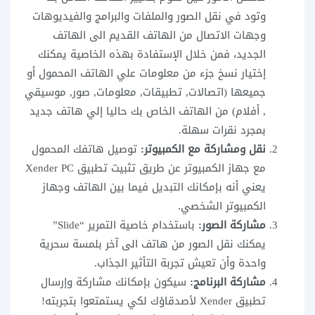
وتود في نقل الصور والملفات والبرامج والفيديوهات
وجهات الاتصال من الهاتف القديم الى الهاتف
الجديد، فمن خلال الإستفادة بهذه الخاصية يمكنك
إختيار نسخ جزء من معلومات علي الهاتف المحمول أو
جميعها (اتصالات, تطبيقات, معلومات, صور, موسيقي
, أفلام) من الهاتف الخاص بك حاليا إلي هاتف جديد
بمجرد نقرات سهلة.
نقل ومشاركة مع الكمبيوتر:
توصيل هاتفك المحمول
مع جهاز الكمبيوتر عن طريق تثبيت تطبيق Xender PC
يعني أنه بإمكانك التبديل فيما بين الهاتف وجهاز
الكمبيوتر الشخصي.
مشاركة الصور:
باستخدام خاصية التمرير “Slide”
يمكنك نقل الصور من هاتف الى آخر بلمسة سحرية
واحدة وأن تعيش تجربة التأثير الجذاب.
مشاركة البرنامج:
سيكون بإمكانك مشاركة وإرسال
تطبيق Xender لأصدقاؤك لكي يستمتعوا بتجربته!