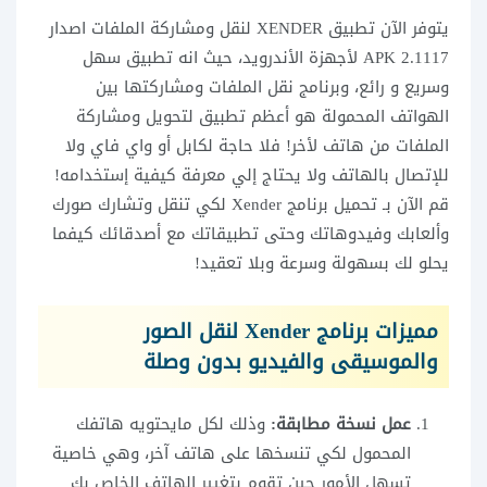
يتوفر الآن تطبيق XENDER لنقل ومشاركة الملفات اصدار
2.1117 APK لأجهزة الأندرويد، حيث انه تطبيق سهل
وسريع و رائع، وبرنامج نقل الملفات ومشاركتها بين
الهواتف المحمولة هو أعظم تطبيق لتحويل ومشاركة
الملفات من هاتف لأخر! فلا حاجة لكابل أو واي فاي ولا
للإتصال بالهاتف ولا يحتاج إلي معرفة كيفية إستخدامه!
قم الآن بـ تحميل برنامج Xender لكي تنقل وتشارك صورك
وألعابك وفيدوهاتك وحتى تطبيقاتك مع أصدقائك كيفما
يحلو لك بسهولة وسرعة وبلا تعقيد!
مميزات برنامج Xender لنقل الصور
والموسيقى والفيديو بدون وصلة
عمل نسخة مطابقة:
وذلك لكل مايحتويه هاتفك
المحمول لكي تنسخها على هاتف آخر، وهي خاصية
تسهل الأمور حين تقوم بتغيير الهاتف الخاص بك