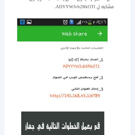
مشابه ل ADYYWJvb2RkOTI.