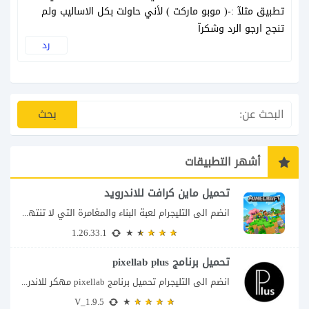
تطبيق مثلآ :-( موبو ماركت ) لأني حاولت بكل الاساليب ولم
تنجح ارجو الرد وشكرآ
رد
أشهر التطبيقات
تحميل ماين كرافت للاندرويد
انضم الى التليجرام لعبة البناء والمغامرة التي لا تنتهي Minecraft إذا كنت تبحث عن...
1.26.33.1
تحميل برنامج pixellab plus
انضم الى التليجرام تحميل برنامج pixellab مهكر للاندرويد يعتبر تطبيق بيكسلاب من اشهر تطبيقات...
V_1.9.5