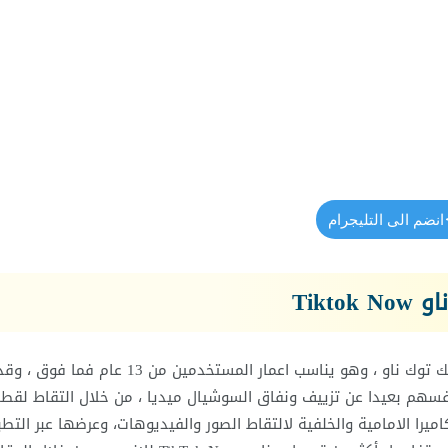
انضم الى التليجرام
Tikt
أعلنت تيك توك عن اطلاق تطبيقها الجديد Tiktok now او تيك توك ناو ، وهو يناسب اعمار المستخدمين من 13
نفسهم بعيدا عن تزييف ونفاق السوشيال ميديا ، من خلال التقاط لقط
يرا الامامية والخلفية لالتقاط الصور والفيديوهات، وعرضها عبر التطب