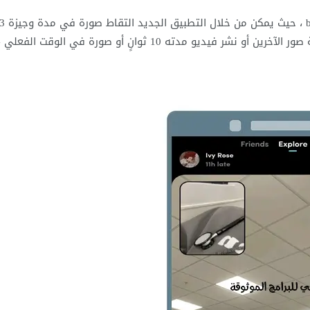
جاء تطبيق تيك توك ناو tiktok now كمنافس لتطبيق be real ، حيث يمكن من خلال التطبيق الجديد التقاط صورة 
دقائق مثلا ،ومشاركتها مع الآخرين ، عليك التقاط صور لرؤية صور الآخرين أو نشر فيديو مدته 10 ثوانٍ أو صورة في الوقت الفعلي 