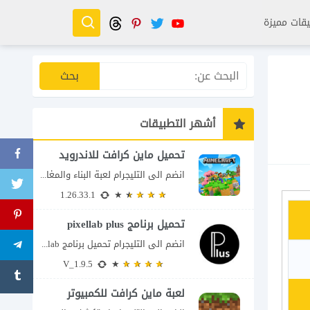
قات مميزة
أشهر التطبيقات
تحميل ماين كرافت للاندرويد
انضم الى التليجرام لعبة البناء والمغامرة التي لا تنتهي Minecraft إذا كنت تبحث عن...
1.26.33.1
تحميل برنامج pixellab plus
انضم الى التليجرام تحميل برنامج pixellab مهكر للاندرويد يعتبر تطبيق بيكسلاب من اشهر تطبيقات...
V_1.9.5
لعبة ماين كرافت للكمبيوتر