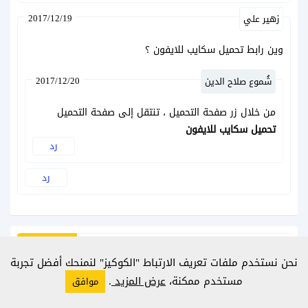
2017/12/19
زهير علي
وين رابط تحميل سكايب للايفون ؟
2017/12/20
شُموع صلاح الدين
من خلال زر صفحة التحميل ، تنتقل إلى صفحة التحميل
تحميل سكايب للايفون
رد
رد
نحن نستخدم ملفات تعريف الارتباط "الكوكيز" لنمنحك أفضل تجربة
مستخدم ممكنة،
عرض المزيد
.
موافق
أشهر التطبيقات