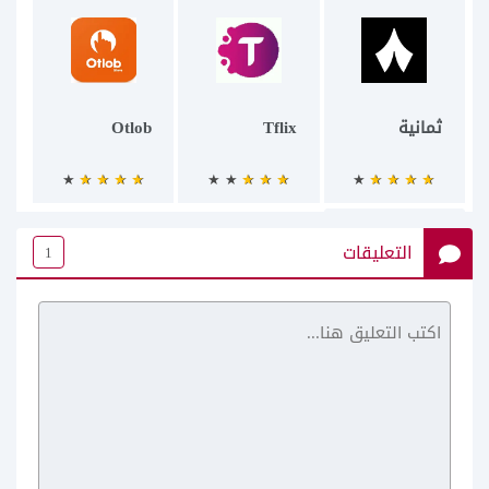
ثمانية
Tflix
Otlob
التعليقات
1
KARTA GPS