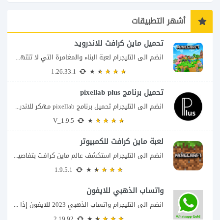
أشهر التطبيقات
تحميل ماين كرافت للاندرويد
انضم الى التليجرام لعبة البناء والمغامرة التي لا تنتهي Minecraft إذا كنت تبحث عن...
1.26.33.1
تحميل برنامج pixellab plus
انضم الى التليجرام تحميل برنامج pixellab مهكر للاندرويد يعتبر تطبيق بيكسلاب من اشهر تطبيقات...
V_1.9.5
لعبة ماين كرافت للكمبيوتر
انضم الى التليجرام استكشف عالم ماين كرافت بتفاصيل مذهلة 🌟 هل أنت مستعد لمغامرة...
1.9.5.1
واتساب الذهبي للايفون
انضم الى التليجرام واتساب الذهبي 2023 للايفون إذا كنت تبحث عن واتساب الذهبي للايفون...
2.19.92