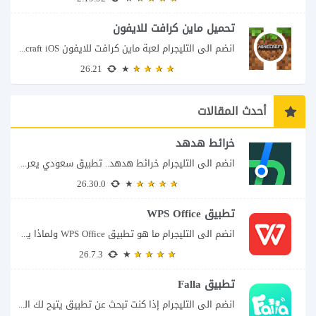
تحميل ماين كرافت للايفون
انضم الى التليجرام لعبة ماين كرافت للايفون Minecraft iOS تُعد لعبة Minecraft واحدة من...
26.21
أحدث المقالات
خرائط هدهد
انضم الى التليجرام خرائط هدهد.. تطبيق سعودي يعرف تفاصيل الطريق قبل أن تبدأ رحلتك...
26.30.0
تطبيق WPS Office
انضم الى التليجرام ما هو تطبيق WPS Office ولماذا يمكن أن يغنيك عن عدة...
26.7.3
تطبيق Falla
انضم الى التليجرام إذا كنت تبحث عن تطبيق يتيح لك الدخول إلى غرف دردشة...