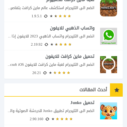
انضم الى التليجرام استكشف عالم ماين كرافت بتفاصيل مذهلة 🌟 هل أنت مستعد لمغامرة...
1.9.5.1
واتساب الذهبي للايفون
انضم الى التليجرام واتساب الذهبي 2023 للايفون إذا كنت تبحث عن واتساب الذهبي للايفون...
2.19.92
تحميل ماين كرافت للايفون
انضم الى التليجرام لعبة ماين كرافت للايفون Minecraft iOS تُعد لعبة Minecraft واحدة من...
26.21
أحدث المقالات
تحميل Junko
انضم الى التليجرام تطبيق Junko للدردشة الصوتية والتواصل بطريقة أكثر تفاعلاً يأتي تطبيق Junko...
2.90.160