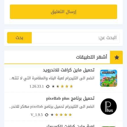
أشهر التطبيقات
تحميل ماين كرافت للاندرويد
انضم الى التليجرام لعبة البناء والمغامرة التي لا تنتهي Minecraft إذا كنت تبحث عن...
1.26.33.1
تحميل برنامج pixellab plus
انضم الى التليجرام تحميل برنامج pixellab مهكر للاندرويد يعتبر تطبيق بيكسلاب من اشهر تطبيقات...
V_1.9.5
لعبة ماين كرافت للكمبيوتر