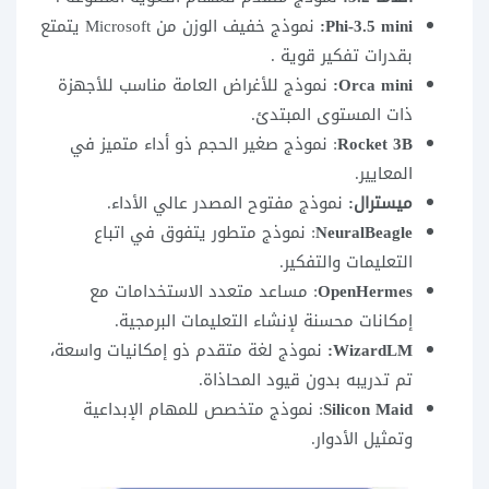
Phi-3.5 mini:
نموذج خفيف الوزن من Microsoft يتمتع
بقدرات تفكير قوية .
Orca mini:
نموذج للأغراض العامة مناسب للأجهزة
ذات المستوى المبتدئ.
Rocket 3B
: نموذج صغير الحجم ذو أداء متميز في
المعايير.
ميسترال:
نموذج مفتوح المصدر عالي الأداء.
NeuralBeagle
: نموذج متطور يتفوق في اتباع
التعليمات والتفكير.
OpenHermes
: مساعد متعدد الاستخدامات مع
إمكانات محسنة لإنشاء التعليمات البرمجية.
WizardLM:
نموذج لغة متقدم ذو إمكانيات واسعة،
تم تدريبه بدون قيود المحاذاة.
Silicon Maid
: نموذج متخصص للمهام الإبداعية
وتمثيل الأدوار.