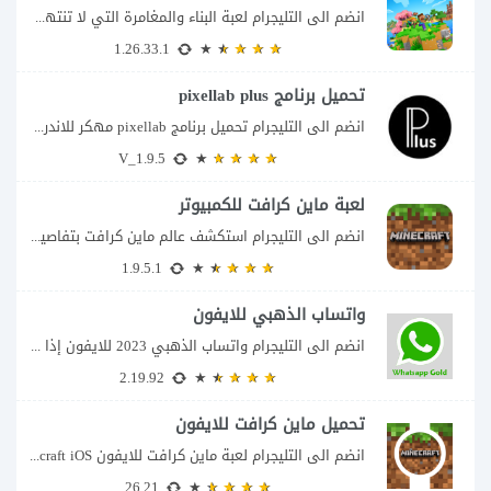
انضم الى التليجرام لعبة البناء والمغامرة التي لا تنتهي Minecraft إذا كنت تبحث عن...
1.26.33.1
تحميل برنامج pixellab plus
انضم الى التليجرام تحميل برنامج pixellab مهكر للاندرويد يعتبر تطبيق بيكسلاب من اشهر تطبيقات...
V_1.9.5
لعبة ماين كرافت للكمبيوتر
انضم الى التليجرام استكشف عالم ماين كرافت بتفاصيل مذهلة 🌟 هل أنت مستعد لمغامرة...
1.9.5.1
واتساب الذهبي للايفون
انضم الى التليجرام واتساب الذهبي 2023 للايفون إذا كنت تبحث عن واتساب الذهبي للايفون...
2.19.92
تحميل ماين كرافت للايفون
انضم الى التليجرام لعبة ماين كرافت للايفون Minecraft iOS تُعد لعبة Minecraft واحدة من...
26.21