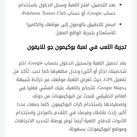
بعد التحميل، افتح اللعبة وسجل الدخول باستخدام:
حساب Google، أو حساب Pokémon Trainer Club.
اسمح للتطبيق بالوصول إلى موقعك والكاميرا
للاستمتاع بتجربة الواقع المعزز.
تجربة اللعب في لعبة بوكيمون جو للايفون
بعد تحميل اللعبة وتسجيل الدخول بحساب Google، اختر
شخصيتك (ذكر أو أنثى) وعدل مظهرها كما تحب. تأكد من
تفعيل GPS، حيث تعرض اللعبة موقعك عبر خرائط شبيهة
بـGoogle Maps. للتحكم باللعبة، عليك المشي فعليا في
العالم الحقيقي للبحث عن البوكيمونات من حولك
واصطيادها باستخدام كرات البوكيمون. كلما جمعت عددا
أكبر، زادت نقاطك وفرصك في التقدم بالمراحل واستخدام
الأدوات للدفاع. اللعبة أيضا توفر بوصلة لتحديد الاتجاهات
ومواقع البوكيمونات بسهولة.