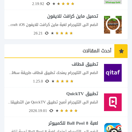
2.19.92
تحميل ماين كرافت للايفون
انضم الى التليجرام لعبة ماين كرافت للايفون Minecraft iOS تُعد لعبة Minecraft واحدة من...
26.21
أحدث المقالات
تطبيق قطاف
انضم الى التليجرام يمنحك تطبيق قطاف طريقة سهلة لمتابعة نقاط المكافآت والاستفادة منها في...
1.25.0
تطبيق QuickTV
انضم الى التليجرام أصبح تطبيق QuickTV من التطبيقات التي تستهدف محبي المسلسلات السريعة، إذ...
2026.19.01
لعبة 8 Ball Pool للكمبيوتر
انضم الى التليجرام تمنحك لعبة 8 Ball Pool تجربة تنافسية ممتعة تجمع بين دقة...