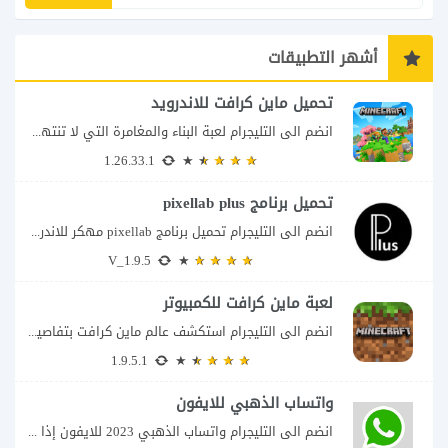
أشهر التطبيقات
تحميل ماين كرافت للاندرويد
انضم الى التليجرام لعبة البناء والمغامرة التي لا تنتهي Minecraft إذا كنت تبحث عن...
1.26.33.1
تحميل برنامج pixellab plus
انضم الى التليجرام تحميل برنامج pixellab مهكر للاندرويد يعتبر تطبيق بيكسلاب من اشهر تطبيقات...
V_1.9.5
لعبة ماين كرافت للكمبيوتر
انضم الى التليجرام استكشف عالم ماين كرافت بتفاصيل مذهلة 🌟 هل أنت مستعد لمغامرة...
1.9.5.1
واتساب الذهبي للايفون
انضم الى التليجرام واتساب الذهبي 2023 للايفون إذا كنت تبحث عن واتساب الذهبي للايفون...