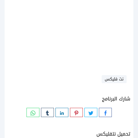
نت فليكس
شارك البرنامج
تحميل نتفليكس