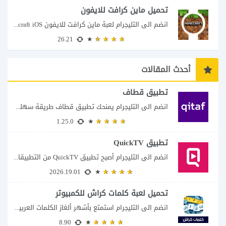
تحميل ماين كرافت للايفون
انضم الى التليجرام لعبة ماين كرافت للايفون Minecraft iOS تُعد لعبة Minecraft واحدة من...
26.21
أحدث المقالات
تطبيق قطاف
انضم الى التليجرام يمنحك تطبيق قطاف طريقة سهلة لمتابعة نقاط المكافآت والاستفادة منها في...
1.25.0
تطبيق QuickTV
انضم الى التليجرام أصبح تطبيق QuickTV من التطبيقات التي تستهدف محبي المسلسلات السريعة، إذ...
2026.19.01
تحميل لعبة كلمات كراش للكمبيوتر
انضم الى التليجرام استمتع بأشهر ألغاز الكلمات العربية على شاشة الكمبيوتر يتيح لك تحميل...
8.90