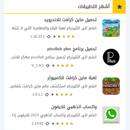
أشهر التطبيقات
تحميل ماين كرافت للاندرويد
انضم الى التليجرام لعبة البناء والمغامرة التي لا تنتهي Minecraft إذا كنت تبحث عن...
1.26.33.1
تحميل برنامج pixellab plus
انضم الى التليجرام تحميل برنامج pixellab مهكر للاندرويد يعتبر تطبيق بيكسلاب من اشهر تطبيقات...
V_1.9.5
لعبة ماين كرافت للكمبيوتر
انضم الى التليجرام استكشف عالم ماين كرافت بتفاصيل مذهلة 🌟 هل أنت مستعد لمغامرة...
1.9.5.1
واتساب الذهبي للايفون
انضم الى التليجرام واتساب الذهبي 2023 للايفون إذا كنت تبحث عن واتساب الذهبي للايفون...
2.19.92