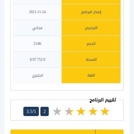
إصدار البرنامج
2021-11-24
الترخيص
مجاني
الحجم
214K
النسخة
6.97.752.0
اللغة
انجليزي
تقييم البرنامج
3.5/5
2