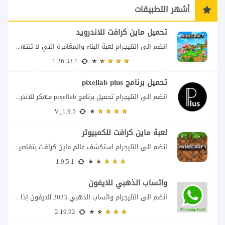
أشهر التطبيقات
تحميل ماين كرافت للاندرويد
انضم الى التليجرام لعبة البناء والمغامرة التي لا تنتهي Minecraft إذا كنت تبحث عن...
1.26.33.1
تحميل برنامج pixellab plus
انضم الى التليجرام تحميل برنامج pixellab مهكر للاندرويد يعتبر تطبيق بيكسلاب من اشهر تطبيقات...
V_1.9.5
لعبة ماين كرافت للكمبيوتر
انضم الى التليجرام استكشف عالم ماين كرافت بتفاصيل مذهلة 🌟 هل أنت مستعد لمغامرة...
1.9.5.1
واتساب الذهبي للايفون
انضم الى التليجرام واتساب الذهبي 2023 للايفون إذا كنت تبحث عن واتساب الذهبي للايفون...
2.19.92