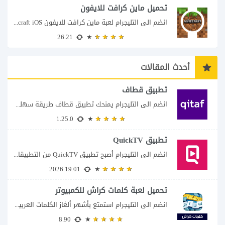
تحميل ماين كرافت للايفون
انضم الى التليجرام لعبة ماين كرافت للايفون Minecraft iOS تُعد لعبة Minecraft واحدة من...
26.21
أحدث المقالات
تطبيق قطاف
انضم الى التليجرام يمنحك تطبيق قطاف طريقة سهلة لمتابعة نقاط المكافآت والاستفادة منها في...
1.25.0
تطبيق QuickTV
انضم الى التليجرام أصبح تطبيق QuickTV من التطبيقات التي تستهدف محبي المسلسلات السريعة، إذ...
2026.19.01
تحميل لعبة كلمات كراش للكمبيوتر
انضم الى التليجرام استمتع بأشهر ألغاز الكلمات العربية على شاشة الكمبيوتر يتيح لك تحميل...
8.90