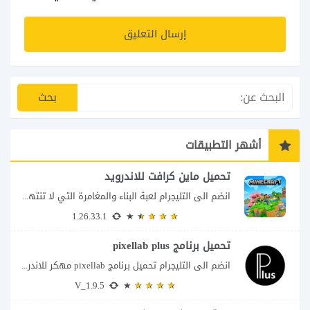
أشهر التطبيقات
تحميل ماين كرافت للاندرويد
انضم الى التليجرام لعبة البناء والمغامرة التي لا تنتهي Minecraft إذا كنت تبحث عن...
1.26.33.1
تحميل برنامج pixellab plus
انضم الى التليجرام تحميل برنامج pixellab مهكر للاندرويد يعتبر تطبيق بيكسلاب من اشهر تطبيقات...
V_1.9.5