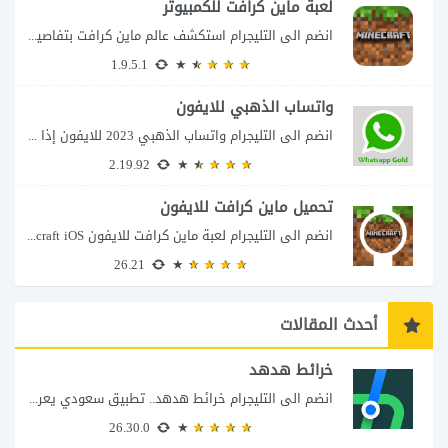
لعبة ماين كرافت للكمبيوتر
انضم الى التليجرام استكشف عالم ماين كرافت بتفاصيل مذهلة 🌟 هل أنت مستعد لمغامرة...
1.9.5.1
واتساب الذهبي للايفون
انضم الى التليجرام واتساب الذهبي 2023 للايفون إذا كنت تبحث عن واتساب الذهبي للايفون...
2.19.92
تحميل ماين كرافت للايفون
انضم الى التليجرام لعبة ماين كرافت للايفون Minecraft iOS تُعد لعبة Minecraft واحدة من...
26.21
أحدث المقالات
خرائط هدهد
انضم الى التليجرام خرائط هدهد.. تطبيق سعودي يعرف تفاصيل الطريق قبل أن تبدأ رحلتك...
26.30.0