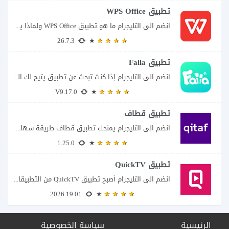
تطبيق WPS Office
انضم الى التليجرام ما هو تطبيق WPS Office ولماذا يمكن أن يغنيك عن عدة...
26.7.3
تطبيق Falla
انضم الى التليجرام إذا كنت تبحث عن تطبيق يتيح لك الدخول إلى غرف دردشة...
V9.17.0
تطبيق قطاف
انضم الى التليجرام يمنحك تطبيق قطاف طريقة سهلة لمتابعة نقاط المكافآت والاستفادة منها في...
1.25.0
تطبيق QuickTV
انضم الى التليجرام أصبح تطبيق QuickTV من التطبيقات التي تستهدف محبي المسلسلات السريعة، إذ...
2026.19.01
الرئيسية
سياسة الخصوصية