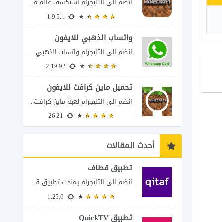
انضم الى التليجرام استكشف عالم ماين كرافت بتفاصيل مذهلة 🌟 هل أنت مستعد لمغامرة...
1.9.5.1
واتساب الذهبي للايفون
انضم الى التليجرام واتساب الذهبي 2023 للايفون إذا كنت تبحث عن واتساب الذهبي للايفون...
2.19.92
تحميل ماين كرافت للايفون
انضم الى التليجرام لعبة ماين كرافت للايفون Minecraft iOS تُعد لعبة Minecraft واحدة من...
26.21
أحدث المقالات
تطبيق قطاف
انضم الى التليجرام يمنحك تطبيق قطاف طريقة سهلة لمتابعة نقاط المكافآت والاستفادة منها في...
1.25.0
تطبيق QuickTV