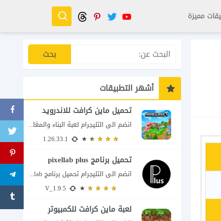
قات مميزة
أشهر التطبيقات
تحميل ماين كرافت للاندرويد
انضم الى التليجرام لعبة البناء والمغامرة التي لا تنتهي Minecraft إذا كنت تبحث عن...
1.26.33.1
تحميل برنامج pixellab plus
انضم الى التليجرام تحميل برنامج pixellab مهكر للاندرويد يعتبر تطبيق بيكسلاب من اشهر تطبيقات...
V_1.9.5
لعبة ماين كرافت للكمبيوتر