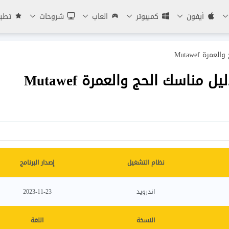
أيفون
كمبيوتر
العاب
شروحات
تطبي
ة Mutawef
ناسك الحج والعمرة Mutawef
نظام التشغيل
إصدار البرنامج
اندرويد
2023-11-23
النسخة
اللغة