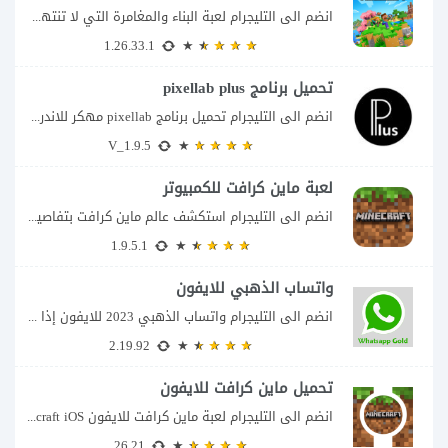
انضم الى التليجرام لعبة البناء والمغامرة التي لا تنتهي Minecraft إذا كنت تبحث عن...
1.26.33.1
تحميل برنامج pixellab plus
انضم الى التليجرام تحميل برنامج pixellab مهكر للاندرويد يعتبر تطبيق بيكسلاب من اشهر تطبيقات...
V_1.9.5
لعبة ماين كرافت للكمبيوتر
انضم الى التليجرام استكشف عالم ماين كرافت بتفاصيل مذهلة 🌟 هل أنت مستعد لمغامرة...
1.9.5.1
واتساب الذهبي للايفون
انضم الى التليجرام واتساب الذهبي 2023 للايفون إذا كنت تبحث عن واتساب الذهبي للايفون...
2.19.92
تحميل ماين كرافت للايفون
انضم الى التليجرام لعبة ماين كرافت للايفون Minecraft iOS تُعد لعبة Minecraft واحدة من...
26.21