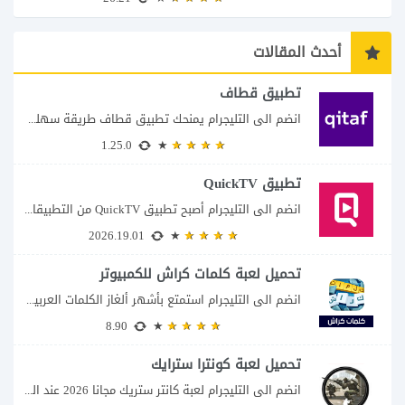
أحدث المقالات
تطبيق قطاف
انضم الى التليجرام يمنحك تطبيق قطاف طريقة سهلة لمتابعة نقاط المكافآت والاستفادة منها في...
1.25.0
تطبيق QuickTV
انضم الى التليجرام أصبح تطبيق QuickTV من التطبيقات التي تستهدف محبي المسلسلات السريعة، إذ...
2026.19.01
تحميل لعبة كلمات كراش للكمبيوتر
انضم الى التليجرام استمتع بأشهر ألغاز الكلمات العربية على شاشة الكمبيوتر يتيح لك تحميل...
8.90
تحميل لعبة كونترا سترايك
انضم الى التليجرام لعبة كانتر ستريك مجانا 2026 عند البحث عن تحميل Counter-Strike للكمبيوتر...