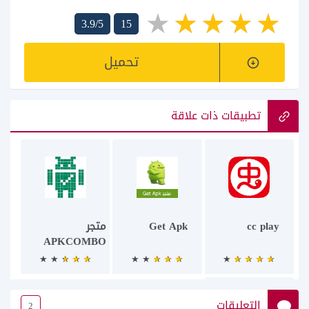
3.9/5
15
تحميل
تطبيقات ذات علاقة
cc play
Get Apk
متجر
APKCOMBO
التعليقات
2