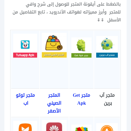
بالضغط على أيقونة المتجر للوصول إلى شرح وافي
للمتجر وأبرز مميزاته لهواتف الأندرويد ، تابع التفاصيل من
الأسفل ⇓⇓
متجر آب
متجر Get
المتجر
متجر توتو
برين
Apk
الصيني
اب
الأصفر