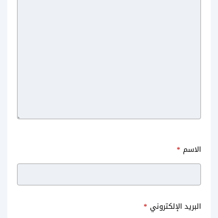
تحميل ستوري انستا للايفون مجانا
تحميل ريلز انستقرام بدون برامج و
بدون برامج
بدون علامة مائية
الاسم
*
طريقة التحميل من حساب خاص
أفضل موقع رشق متابعين انستا
البريد الإلكتروني
*
انستقرام بدون برامج للجوال
مجانا 2025