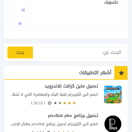
حاسوبك
رد
رد
أشهر التطبيقات
تحميل ماين كرافت للاندرويد
انضم الى التليجرام لعبة البناء والمغامرة التي لا تنتهي Minecraft إذا كنت تبحث عن...
1.26.33.1
تحميل برنامج pixellab plus
انضم الى التليجرام تحميل برنامج pixellab مهكر للاندرويد يعتبر تطبيق بيكسلاب من اشهر تطبيقات...