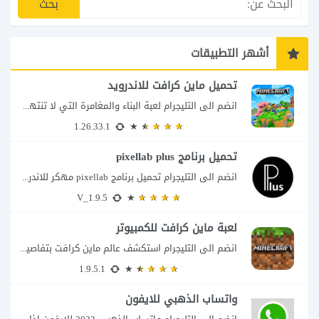
أشهر التطبيقات
تحميل ماين كرافت للاندرويد
انضم الى التليجرام لعبة البناء والمغامرة التي لا تنتهي Minecraft إذا كنت تبحث عن...
1.26.33.1
تحميل برنامج pixellab plus
انضم الى التليجرام تحميل برنامج pixellab مهكر للاندرويد يعتبر تطبيق بيكسلاب من اشهر تطبيقات...
V_1.9.5
لعبة ماين كرافت للكمبيوتر
انضم الى التليجرام استكشف عالم ماين كرافت بتفاصيل مذهلة 🌟 هل أنت مستعد لمغامرة...
1.9.5.1
واتساب الذهبي للايفون