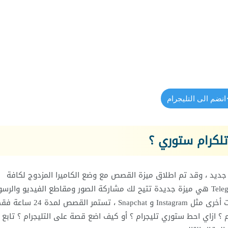
انضم الى التليجرام
تلكرام ستوري ؟
ديد ، وقد تم اطلاق ميزة القصص مع وضع الكاميرا المزدوج لكافة
مستخدمي تطبيق التليجرام العادي والبريميوم ، قصص Telegram هي ميزة جديدة تتيح لك مشاركة الصور ومقاطع الفيديو وا
مع جهات اتصالك وهي تشبه القصص الموجودة على منصات أخرى مثل Instagram و t
 ؟ ازاي احط ستوري تليجرام ؟ أو كيف اضع قصة على التليجرام ؟ تابع