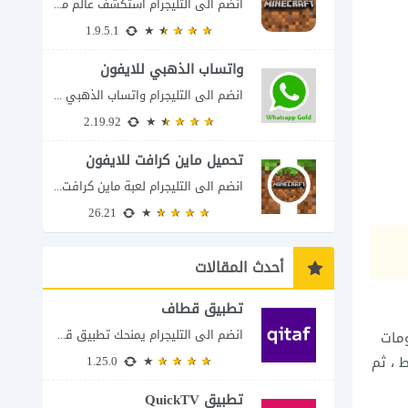
انضم الى التليجرام استكشف عالم ماين كرافت بتفاصيل مذهلة 🌟 هل أنت مستعد لمغامرة...
1.9.5.1
واتساب الذهبي للايفون
انضم الى التليجرام واتساب الذهبي 2023 للايفون إذا كنت تبحث عن واتساب الذهبي للايفون...
2.19.92
تحميل ماين كرافت للايفون
انضم الى التليجرام لعبة ماين كرافت للايفون Minecraft iOS تُعد لعبة Minecraft واحدة من...
26.21
أحدث المقالات
تطبيق قطاف
انضم الى التليجرام يمنحك تطبيق قطاف طريقة سهلة لمتابعة نقاط المكافآت والاستفادة منها في...
لرسومات
Snapcha ، تستمر القصص لمدة 24 ساعة فقط ، ثم
1.25.0
تطبيق QuickTV