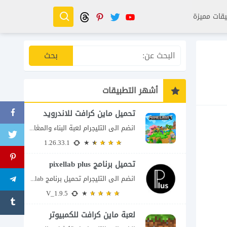
قات مميزة
أشهر التطبيقات
تحميل ماين كرافت للاندرويد
انضم الى التليجرام لعبة البناء والمغامرة التي لا تنتهي Minecraft إذا كنت تبحث عن...
1.26.33.1
تحميل برنامج pixellab plus
انضم الى التليجرام تحميل برنامج pixellab مهكر للاندرويد يعتبر تطبيق بيكسلاب من اشهر تطبيقات...
V_1.9.5
لعبة ماين كرافت للكمبيوتر