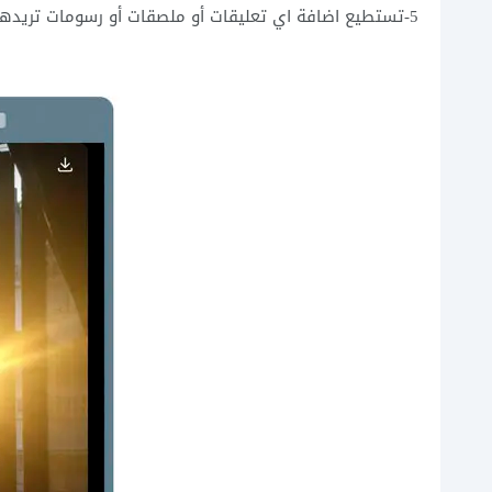
5-تستطيع اضافة اي تعليقات أو ملصقات أو رسومات تريدها ، ثم اضغط على “