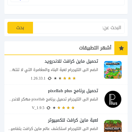
أشهر التطبيقات
تحميل ماين كرافت للاندرويد
انضم الى التليجرام لعبة البناء والمغامرة التي لا تنتهي Minecraft إذا كنت تبحث عن...
1.26.33.1
تحميل برنامج pixellab plus
انضم الى التليجرام تحميل برنامج pixellab مهكر للاندرويد يعتبر تطبيق بيكسلاب من اشهر تطبيقات...
V_1.9.5
لعبة ماين كرافت للكمبيوتر
انضم الى التليجرام استكشف عالم ماين كرافت بتفاصيل مذهلة 🌟 هل أنت مستعد لمغامرة...