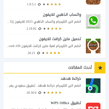
1.9.5.1
واتساب الذهبي للايفون
انضم الى التليجرام واتساب الذهبي 2023 للايفون إذا كنت تبحث عن واتساب الذهبي للايفون...
2.19.92
تحميل ماين كرافت للايفون
انضم الى التليجرام لعبة ماين كرافت للايفون Minecraft iOS تُعد لعبة Minecraft واحدة من...
26.21
أحدث المقالات
خرائط هدهد
انضم الى التليجرام خرائط هدهد.. تطبيق سعودي يعرف تفاصيل الطريق قبل أن تبدأ رحلتك...
26.30.0
تطبيق WPS Office