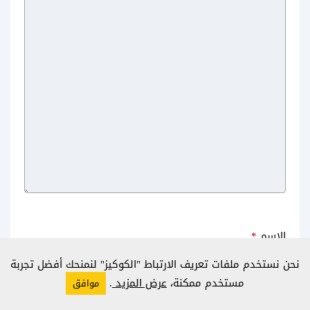
تحميل التقويم الميلادي 2020 +
تحميل تقويم 2025 PDF بالعربي
تقويم 2020 pdf نتيجة 2020 pdf +
التقويم الميلادي 2025 PDF رابط
تاريخ اليوم بالميلادي 2020
مباشر
الاسم
*
نحن نستخدم ملفات تعريف الارتباط "الكوكيز" لنمنحك أفضل تجربة
مستخدم ممكنة،
عرض المزيد
.
موافق
التقويم الميلادي 2021 صورة
تحميل التقويم الميلادي 2024