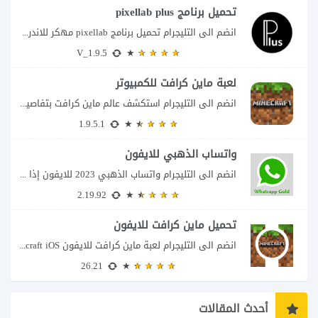
تحميل برنامج pixellab plus
انضم الى التليجرام تحميل برنامج pixellab مهكر للاندرويد يعتبر تطبيق بيكسلاب من اشهر تطبيقات...
V_1.9.5
لعبة ماين كرافت للكمبيوتر
انضم الى التليجرام استكشف عالم ماين كرافت بتفاصيل مذهلة 🌟 هل أنت مستعد لمغامرة...
1.9.5.1
واتساب الذهبي للايفون
انضم الى التليجرام واتساب الذهبي 2023 للايفون إذا كنت تبحث عن واتساب الذهبي للايفون...
2.19.92
تحميل ماين كرافت للايفون
انضم الى التليجرام لعبة ماين كرافت للايفون Minecraft iOS تُعد لعبة Minecraft واحدة من...
26.21
أحدث المقالات