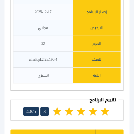
إصدار البرنامج
2025-12-17
الترخيص
مجاني
الحجم
52
النسخة
2.25.190.4.all.alldpi
اللغة
انجليزي
تقييم البرنامج
4.8/5
3