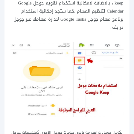
keep ، بالاضافة لامكانية استخدام تقويم جوجل Google
Calendar لتنظيم المهام ،كما ستجد إمكانية استخدام
برنامج مهام جوجل Google Tasks لادارة مهامك عبر جوجل
درايف .
تكامل جوجل درايف مع باقي خدمات جوجل الاخرى كملاحظات جوجل