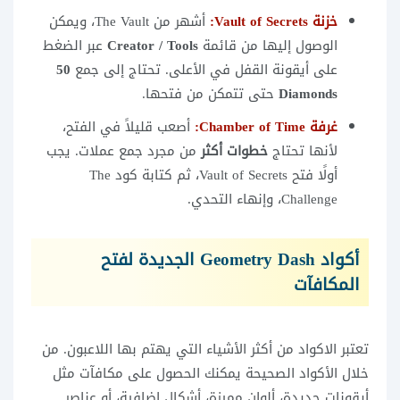
خزنة Vault of Secrets:
أشهر من The Vault، ويمكن
الوصول إليها من قائمة
Creator / Tools
عبر الضغط
على أيقونة القفل في الأعلى. تحتاج إلى جمع
50
Diamonds
حتى تتمكن من فتحها.
غرفة Chamber of Time:
أصعب قليلاً في الفتح،
لأنها تحتاج
خطوات أكثر
من مجرد جمع عملات. يجب
أولًا فتح Vault of Secrets، ثم كتابة كود The
Challenge، وإنهاء التحدي.
أكواد Geometry Dash الجديدة لفتح
المكافآت
تعتبر الاكواد من أكثر الأشياء التي يهتم بها اللاعبون. من
خلال الأكواد الصحيحة يمكنك الحصول على مكافآت مثل
أيقونات جديدة، ألوان مميزة، أشكال إضافية، أو عناصر