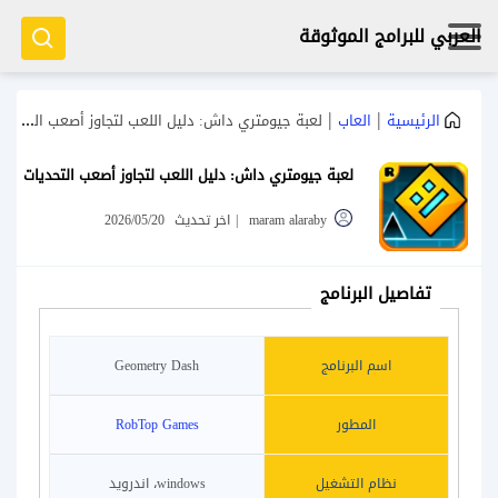
العربي للبرامج الموثوقة
|
|
الرئيسية
العاب
لعبة جيومتري داش: دليل اللعب لتجاوز أصعب التحديات
لعبة جيومتري داش: دليل اللعب لتجاوز أصعب التحديات
maram alaraby
|
اخر تحديث
2026/05/20
تفاصيل البرنامج
اسم البرنامج
Geometry Dash
المطور
RobTop Games
نظام التشغيل
windows، اندرويد