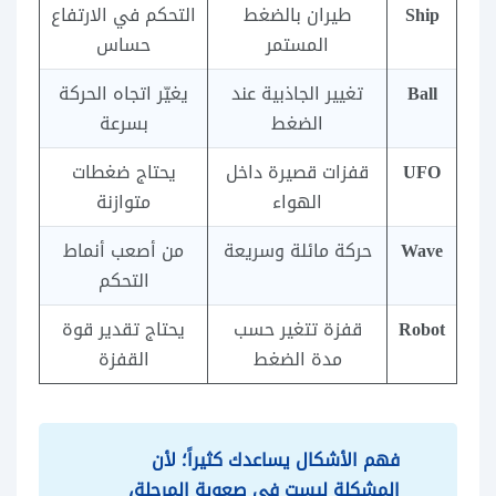
Ship
طيران بالضغط
التحكم في الارتفاع
المستمر
حساس
Ball
تغيير الجاذبية عند
يغيّر اتجاه الحركة
الضغط
بسرعة
UFO
قفزات قصيرة داخل
يحتاج ضغطات
الهواء
متوازنة
Wave
حركة مائلة وسريعة
من أصعب أنماط
التحكم
Robot
قفزة تتغير حسب
يحتاج تقدير قوة
مدة الضغط
القفزة
فهم الأشكال يساعدك كثيراً؛ لأن
المشكلة ليست في صعوبة المرحلة،